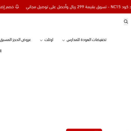
خصم إضافي 15% للعملاء الجدد كود NC15 - تسوق بقيمة 299 ريال وأحصل على 
تخفيضات العودة للمدارس
اوتلت
عروض الحجز المسبق
ا