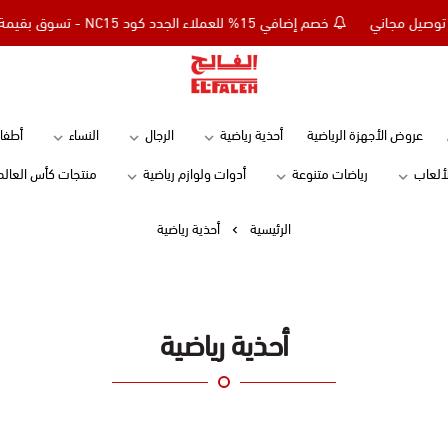
خصم إضافي 15% للعملاء الجدد كود NC15 - تسوق بقيمة 299 ريال وأحصل على توصيل مجاني
Elfaleh
عروض الأجهزة الرياضية
أحذية رياضية
الرجال
النساء
أطفا
لألعاب
رياضات متنوعة
أدوات ولوازم رياضية
منتجات كأس العالم
الرئيسية
أحذية رياضية
أحذية رياضية