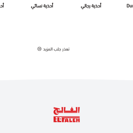
أحذية رجالي
أحذية نسائي
أح
تعذر جلب المزيد 😢