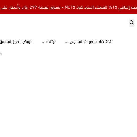
دد كود NC15 - تسوق بقيمة 299 ريال وأحصل على توصيل مجاني
تخفيضات العودة للمدارس
اوتلت
عروض الحجز المسبق
ا