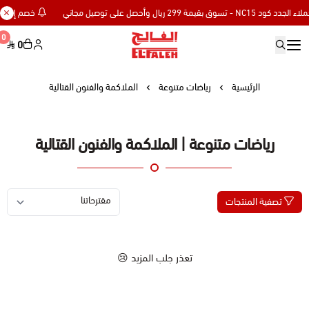
خصم إضافي 15% للعملاء الجدد كود NC15 - تسوق بقيمة 299 ريال وأحصل على توصيل مجا
0
0
Elfaleh
الرئيسية
رياضات متنوعة
الملاكمة والفنون القتالية
رياضات متنوعة | الملاكمة والفنون القتالية
تصفية المنتجات
تعذر جلب المزيد 😢