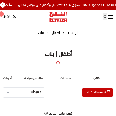
خصم إضافي 15% للعملاء الجدد كود NC15 - تسوق بقيمة 9
0
0
Elfaleh
الرئيسية
أطفال
بنات
أطفال | بنات
حقائب
سماعات
ملابس سباحة
أدوات الس
تصفية المنتجات
تعذر جلب المزيد 😢