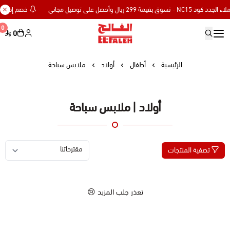
خصم إضافي 15% للعملاء الجدد كود NC15 - تسوق بقيمة 299 ريال وأحصل على توصيل مجاني
0
0
Elfaleh
الرئيسية
أطفال
أولاد
ملابس سباحة
أولاد | ملابس سباحة
تصفية المنتجات
تعذر جلب المزيد 😢