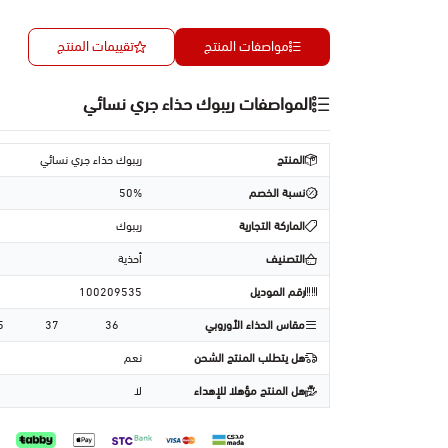
مواصفات المنتج
تقييمات المنتج
المواصفات ريبوك حذاء جري نسائي
المنتج
ريبوك حذاء جري نسائي
نسبة الخصم
50%
الماركة التجارية
ريبوك
التصنيف
أحذية
رقم الموديل
100209535
مقاس الحذاء الأوروبي
36
37
5
هل يتطلب المنتج الشحن
نعم
هل المنتج مؤهلا للإهداء
لا