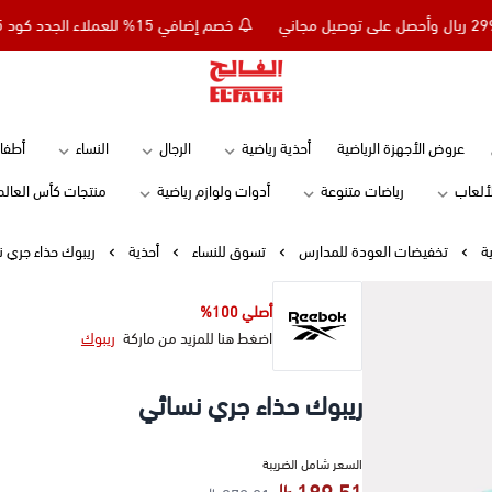
خصم إضافي 15% للعملاء الجدد كود NC15 - تسوق بقيمة 299 ريال وأحصل على توصيل مجاني
Elfaleh
عروض الأجهزة الرياضية
أحذية رياضية
الرجال
النساء
أطفا
لألعاب
رياضات متنوعة
أدوات ولوازم رياضية
منتجات كأس العالم
ية
تخفيضات العودة للمدارس
تسوق للنساء
أحذية
ريبوك حذاء جري 
أصلي 100%
اضغط هنا للمزيد من ماركة
ريبوك
ريبوك حذاء جري نسائي
السعر شامل الضريبة