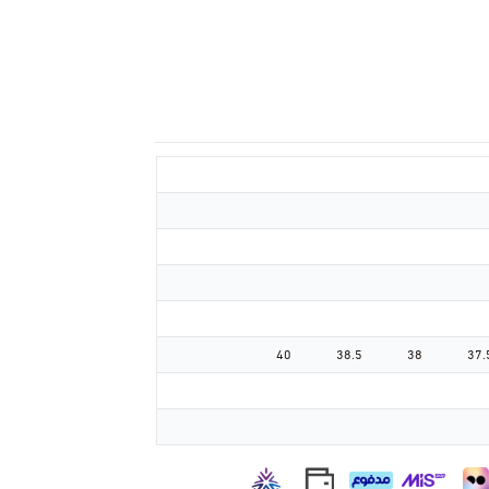
40
38.5
38
37.