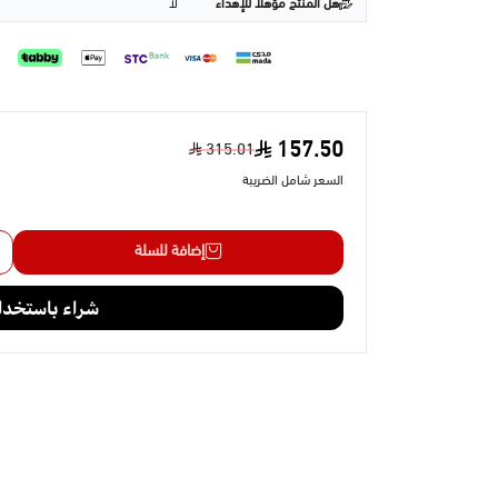
هل المنتج مؤهلا للإهداء
لا
157.50
315.01
السعر شامل الضريبة
إضافة للسلة