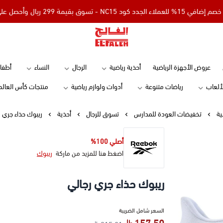
N - تسوق بقيمة 299 ريال وأحصل على توصيل مجاني
Elfaleh
عروض الأجهزة الرياضية
أحذية رياضية
الرجال
النساء
أطفا
لألعاب
رياضات متنوعة
أدوات ولوازم رياضية
منتجات كأس العالم
ية
تخفيضات العودة للمدارس
تسوق للرجال
أحذية
ريبوك حذاء جري ر
أصلي 100%
اضغط هنا للمزيد من ماركة
ريبوك
ريبوك حذاء جري رجالي
السعر شامل الضريبة