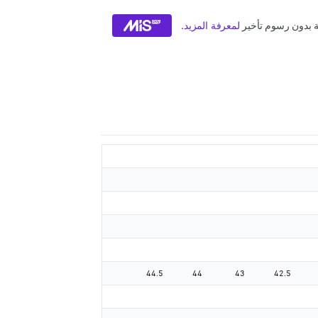
44.5
44
43
42.5