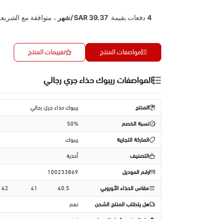
مواصفات المنتج
تقييمات المنتج
المواصفات ريبوك حذاء جري رجالي
المنتج
ريبوك حذاء جري رجالي
نسبة الخصم
50%
الماركة التجارية
ريبوك
التصنيف
أحذية
رقم الموديل
100233869
مقاس الحذاء الأوروبي
40.5
41
42
هل يتطلب المنتج الشحن
نعم