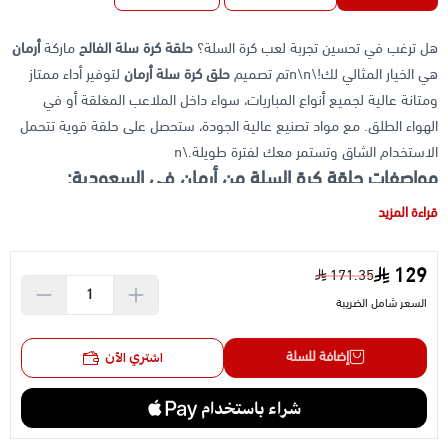
هل ترغب في تحسين تجربة لعب كرة السلة؟
حلقة كرة سلة الفالح
ماركة
أرمان
هي الخيار المثالي لك!\n\nتم تصميم
حلق كرة سلة أرمان
لتوفير أداء ممتاز
ومتانة عالية لجميع أنواع المباريات، سواء داخل الملاعب المغلقة أو في
الهواء الطلق. مع مواد تصنيع عالية الجودة، ستحصل على حلقة قوية تتحمل
الاستخدام الشاق وتستمر معك لفترة طويلة.\n
مواصفات حلقة كرة السلة من أرمان في السعودية:
\n
قراءة المزيد
\n
النوع
:
حلق كرة سلة
129
171.35
\n
السعر شامل الضريبة
العلامة التجارية
: أرمان
\n
إضافة للسلة
اشتري الآن
الخامة
: ستانلس ستيل
\n
اللون
: برتقالي
\n