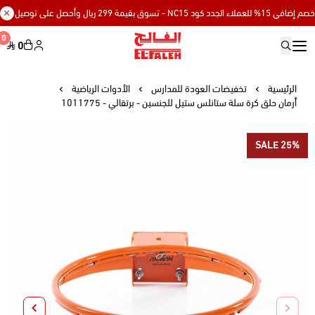
د كود NC15 - تسوق بقيمة 299 ريال وأحصل على توصيل مجاني
0
0
Elfaleh
الرئيسية
تخفيضات العودة للمدارس
الأدوات الرياضية
أرمان حلق كرة سلة ستانلس ستيل للجنسين - برتقالي - 1011775
SALE 25%