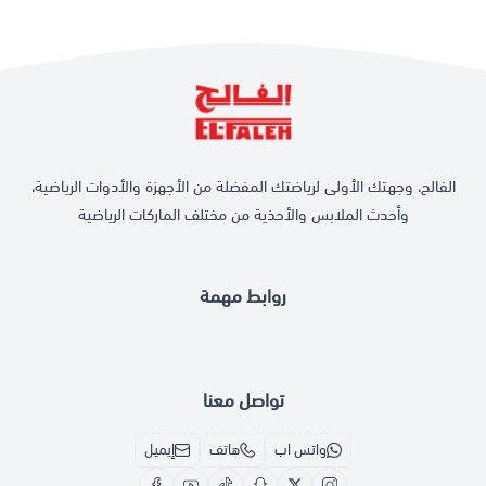
\n
رؤية واضحة ودقة عالية
: بفضل اللون
البرتقالي
، يمكنك بسهولة تتبع الكرة
أثناء التسديد والتأكد من دقة التسديدات.
\n
مناسبة لجميع الأعمار
: هذه الحلقة مثالية
للجنسين
، مما يجعلها مناسبة
للأطفال والشباب والكبار على حد سواء.
\n
الفالح، وجهتك الأولى لرياضتك المفضلة من الأجهزة والأدوات الرياضية،
\n
احصل على حلقة كرة السلة من أرمان الآن وتسوقها من متجر الفالح بسعر
وأحدث الملابس والأحذية من مختلف الماركات الرياضية
تنافسي!
\n
ابدأ بتحسين مهاراتك في كرة السلة مع حلق كرة سلة أرمان عالية
الجودة المتوافقة مع اللوحات الرسمية، وحقق أهدافك بسهولة ودقة!
روابط مهمة
تواصل معنا
واتس اب
هاتف
إيميل