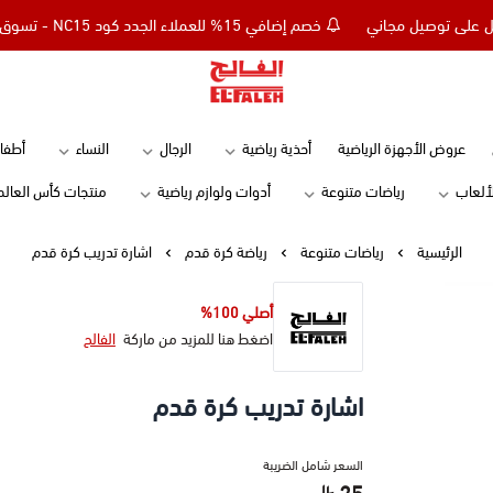
خصم إضافي 15% للعملاء الجدد كود NC15 - تسوق بقيمة 299 ريال وأحصل على توصيل مجاني
Elfaleh
عروض الأجهزة الرياضية
أحذية رياضية
الرجال
النساء
أطفا
لألعاب
رياضات متنوعة
أدوات ولوازم رياضية
منتجات كأس العالم
الرئيسية
رياضات متنوعة
رياضة كرة قدم
اشارة تدريب كرة قدم
أصلي 100%
اضغط هنا للمزيد من ماركة
الفالح
اشارة تدريب كرة قدم
السعر شامل الضريبة