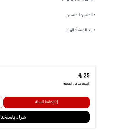
• الجنس: للجنسين
• بلد المنشأ: الهند
25
السعر شامل الضريبة
إضافة للسلة