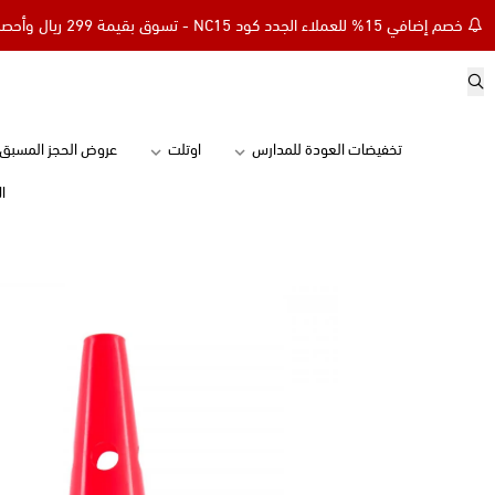
افي 15% للعملاء الجدد كود NC15 - تسوق بقيمة 299 ريال وأحصل على توصيل مجاني
تخفيضات العودة للمدارس
اوتلت
عروض الحجز المسبق
ا