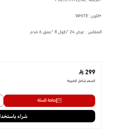
•اللون: WHITE
المقاس : عرض 24 *طول 8 *عمق 6 قدم
299
السعر شامل الضريبة
إضافة للسلة