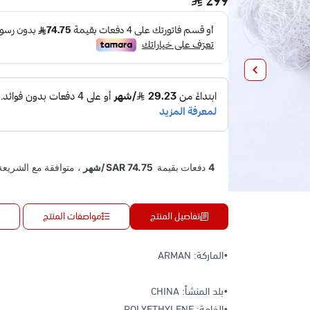
299
تفاصيل المنتج
مواصفات المنتج
•الماركة: ARMAN
•بلد المنشأ: CHINA
•الخامة: POLYETHYLENE