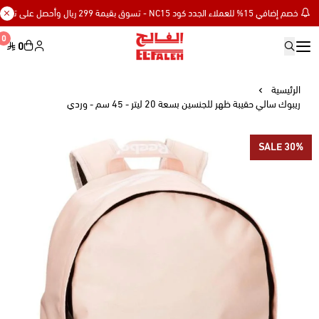
خصم إضافي 15% للعملاء الجدد كود NC15 - تسوق بقيمة 299 ريال وأحصل على توصيل مجاني
0
0
Elfaleh
الرئيسية
ريبوك سالي حقيبة ظهر للجنسين بسعة 20 ليتر - 45 سم - وردي
SALE 30%