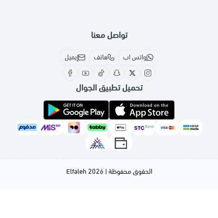
\nلا تفوت فرصة الحصول على حقيبة
ريبوك سالي - وردي
. اضغط على
"اشترِ
الآن"
وابدأ يومك بتنظيم وأناقة!
تواصل معنا
واتس اب
هاتف
إيميل
تحميل تطبيق الجوال
الحقوق محفوظة | 2026
Elfaleh