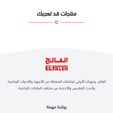
مريحة (35.5 × 26 × 3 سم).
\n
منتجات قد تعجبك
جيب أمامي:
مثالي لتنظيم المستلزمات المدرسية والأغراض الصغيرة.
\n
ظهر معزز:
يوفر دعمًا إضافيًا وراحة طوال اليوم.
\n
مقابض كتف مريحة:
مبطنة وعريضة لتخفيف الضغط أثناء الحمل.
\n
حزام خلفي:
لتثبيت الحقيبة على عربة أو حقيبة سفر بسهولة.
\n
\n
لماذا تختار ريبوك سالي - وردي؟
الفالح، وجهتك الأولى لرياضتك المفضلة من الأجهزة والأدوات الرياضية،
\nإذا كنت تبحث عن حقيبة ظهر تجمع بين العملية والمظهر الجذاب، فإن
وأحدث الملابس والأحذية من مختلف الماركات الرياضية
ريبوك سالي
باللون الوردي هي خيارك الأمثل. بفضل تصميمها المريح والجودة
العالية، ستتمكن من الاستمتاع بتنظيم أغراضك بأناقة وراحة.\n
اطلبها الآن!
روابط مهمة