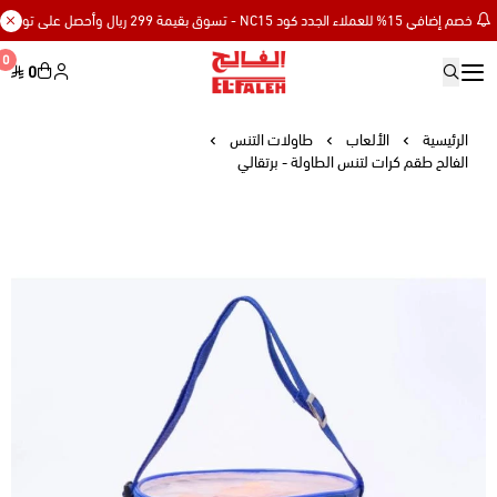
خصم إضافي 15% للعملاء الجدد كود NC15 - تسوق بقيمة 299 ريال وأحصل على توصيل مجاني
0
0
Elfaleh
الرئيسية
الألعاب
طاولات التنس
الفالح طقم كرات لتنس الطاولة - برتقالي