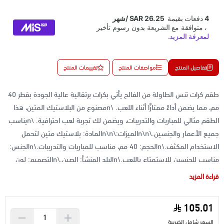
تفاصيل المنتج
مواصفات المنتج
تقييمات المنتج
طقم كرات تنس الطاولة من الفالح يأتي بكرات برتقالية عالية الجودة بقطر 40
مم، مما يضمن أداءً ممتازًا أثناء اللعب. \nمصنوع من البلاستيك المتين، هذا
الطقم مثالي للمباريات والتدريبات، ويضمن لك تجربة لعب احترافية. \nيناسب
جميع الأعمار والجنسين.\n\nالميزات:\n\nالمادة: بلاستيك متين لتحمل
الاستخدام المكثف.\nالحجم: 40 مم، مناسب للمباريات والتدريبات.\nالجنس:
مناسب للجنسين للاستمتاع باللعب.\nالبلد المنشأ: الصين.\nالتصميم: لون
برتقالي ساطع يسهل رؤيته أثناء اللعب.
قراءة المزيد
105.01
السعر شامل الضريبة