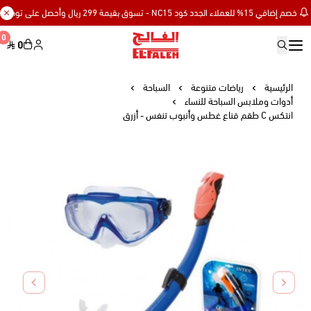
خصم إضافي 15% للعملاء الجدد كود NC15 - تسوق بقيمة 299 ريال وأحصل على توصيل مجاني
0
0
Elfaleh
الرئيسية
رياضات متنوعة
السباحة
أدوات وملابس السباحة للنساء
انتكس C طقم قناع غطس وأنبوب تنفس - أزرق