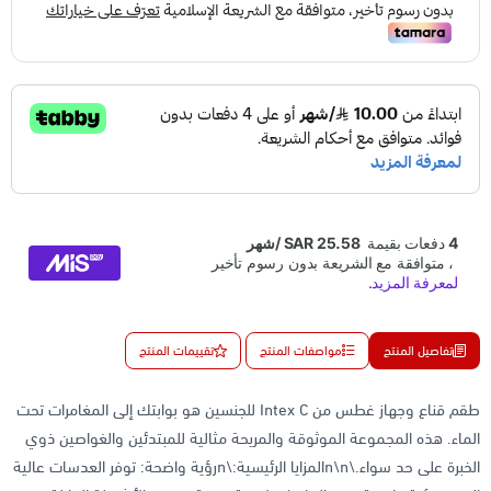
تفاصيل المنتج
مواصفات المنتج
تقييمات المنتج
طقم قناع وجهاز غطس من Intex C للجنسين هو بوابتك إلى المغامرات تحت
الماء. هذه المجموعة الموثوقة والمريحة مثالية للمبتدئين والغواصين ذوي
الخبرة على حد سواء.\n\nالمزايا الرئيسية:\nرؤية واضحة: توفر العدسات عالية