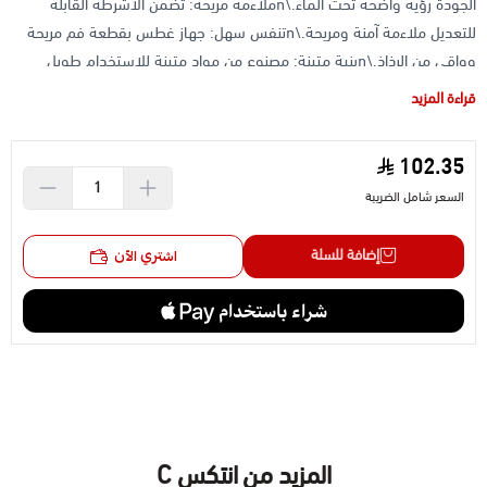
الجودة رؤية واضحة تحت الماء.\nملاءمة مريحة: تضمن الأشرطة القابلة
للتعديل ملاءمة آمنة ومريحة.\nتنفس سهل: جهاز غطس بقطعة فم مريحة
وواقي من الرذاذ.\nبنية متينة: مصنوع من مواد متينة للاستخدام طويل
الأمد.\nتصميم أنيق: تصميم أنيق وعصري بلون مشرق.\n\nمثالي
قراءة المزيد
لـ:\nالغطس في المحيطات والبحيرات والأنهار\nاستكشاف الحياة البحرية
والبيئات تحت الماء\nأنشطة ترفيهية ممتعة
102.35
السعر شامل الضريبة
إضافة للسلة
اشتري الآن
المزيد من انتكس C