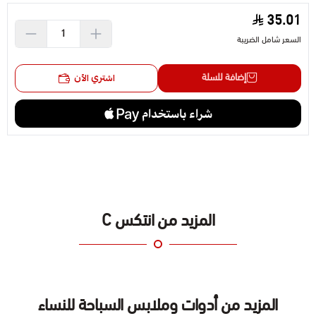
والمحيطات\nالأنشطة الترفيهية\n\nملاحظة: يرجى ملاحظة أنك ستتلقى
35.01
عنصرًا عشوائيًا من منتجنا المتنوع
السعر شامل الضريبة
إضافة للسلة
اشتري الآن
المزيد من انتكس C
المزيد من أدوات وملابس السباحة للنساء