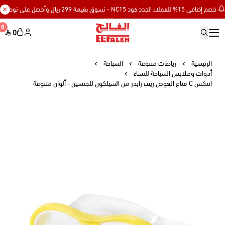
افي 15% للعملاء الجدد كود NC15 - تسوق بقيمة 299 ريال وأحصل على توصيل مجاني
0
0
Elfaleh
الرئيسية
رياضات متنوعة
السباحة
أدوات وملابس السباحة للنساء
انتكس C قناع الغوص ريف رايدر من السيلكون للجنسين - ألوان متنوعة