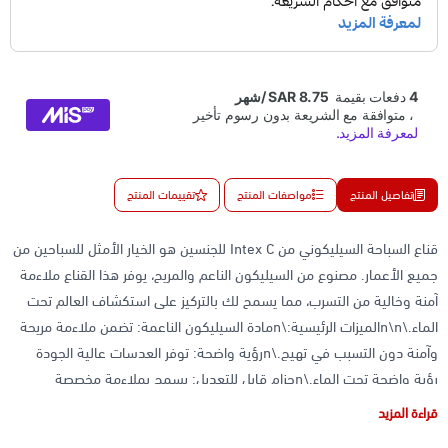
تفاصيل المنتج
مواصفات المنتج
تقييمات المنتج
قناع السباحة السيليكوني من Intex C للجنسين هو الخيار الأمثل للسباحين من
جميع الأعمار. مصنوع من السيليكون الناعم والمريح، يوفر هذا القناع ملاءمة
آمنة وخالية من التسرب، مما يسمح لك بالتركيز على استكشاف العالم تحت
الماء.\n\nالميزات الرئيسية:\nمادة السيليكون الناعمة: تضمن ملاءمة مريحة
وآمنة دون التسبب في تهيج.\nرؤية واضحة: توفر العدسات عالية الجودة
رؤية واضحة تحت الماء.\nحزام قابل للتعديل: يسمح بملاءمة مخصصة
لتناسب أحجام الرأس المختلفة.\nتقنية مضادة للضباب: تمنع الضباب من أجل
قراءة المزيد
رؤية واضحة طوال السباحة.\nمثالي لـ:\nالغطس والغوص\nحمامات السباحة