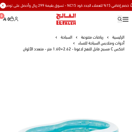
 15% للعملاء الجدد كود NC15 - تسوق بقيمة 299 ريال وأحصل على توصيل مجاني
0
0
Elfaleh
الرئيسية
رياضات متنوعة
السباحة
أدوات وملابس السباحة للنساء
انتكس C مسبح قابل للنفخ لاغونا - 2.62×1.60 متر - متعدد الألوان