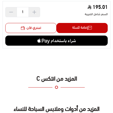
الأعمار.\n\nمثالي لـ:\nالحفلات في الفناء الخلفي والتجمعات
195.01
العائلية\nالأطفال والبالغين من جميع الأعمار\nالمتعة والاسترخاء في
السعر شامل الضريبة
الصيف
إضافة للسلة
اشتري الآن
المزيد من انتكس C
المزيد من أدوات وملابس السباحة للنساء