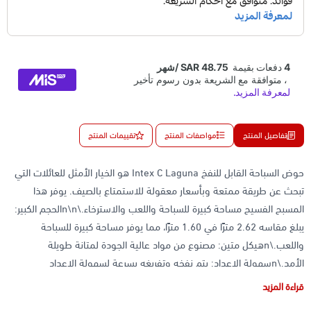
تفاصيل المنتج
مواصفات المنتج
تقييمات المنتج
حوض السباحة القابل للنفخ Intex C Laguna هو الخيار الأمثل للعائلات التي
تبحث عن طريقة ممتعة وبأسعار معقولة للاستمتاع بالصيف. يوفر هذا
المسبح الفسيح مساحة كبيرة للسباحة واللعب والاسترخاء.\n\nالحجم الكبير:
يبلغ مقاسه 2.62 مترًا في 1.60 مترًا، مما يوفر مساحة كبيرة للسباحة
واللعب.\nهيكل متين: مصنوع من مواد عالية الجودة لمتانة طويلة
الأمد.\nسهولة الإعداد: يتم نفخه وتفريغه بسرعة لسهولة الإعداد
والتفكيك.\nتصميم متعدد الألوان: يتميز بتصميم متعدد الألوان نابض بالحياة
قراءة المزيد
وجذاب.\nآمن ومستقر: يوفر بيئة سباحة آمنة ومستقرة لجميع