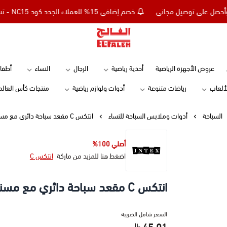
خصم إضافي 15% للعملاء الجدد كود NC15 - تسوق بقيمة 299 ريال وأحصل على توصيل مجاني
Elfaleh
عروض الأجهزة الرياضية
أحذية رياضية
الرجال
النساء
أطفال
ألعاب
رياضات متنوعة
أدوات ولوازم رياضية
منتجات كأس العالم
السباحة
أدوات وملابس السباحة للنساء
انتكس C مقعد سباحة دائري مع مسند للظهر - 76 سم - أصفر وأخضر
أصلي 100%
اضغط هنا للمزيد من ماركة
انتكس C
انتكس C مقعد سباحة دائري مع مسند للظهر - 76 سم - أصفر وأخضر
السعر شامل الضريبة