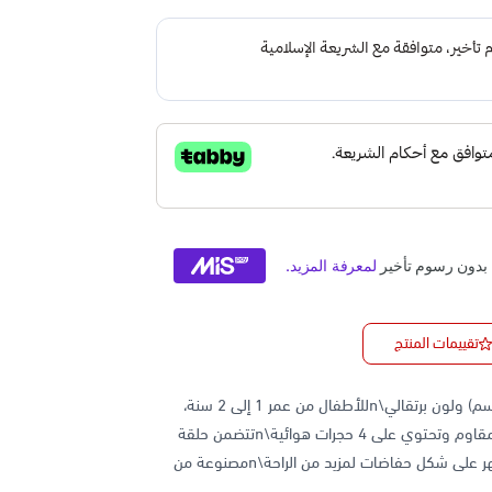
تقييمات المنتج
عوامة أطفال قابلة للنفخ من إنتكس بشكل دائري (قطر 76 سم) ولون برتقالي\nللأطفال من عمر 1 إلى 2 سنة،
تتحمل وزن أقصى 15 كجم\nالعوامة مصنوعة من الفينيل المقاوم وتحتوي على 4 حجرات هوائية\nتتضمن حلقة
دائرية كبيرة لمزيد من الثبات في الماء ولها مقعد ومسند ظهر على شكل حفاضات لمزيد من الراحة\nمصنوعة من