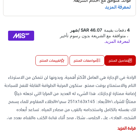
تفاصيل المنتج
مواصفات المنتج
تقييمات المنتج
الراحة في الإجازة هي العامل الأكثر أهمية، وبدونها لن تتمكن من الاسترخاء
التام والاستمتاع بوقت ممتع. ستكون المرتبة الطوافة القابلة للنفخ للسباحة
إضافة ممتازة لإجازتك. هذا الشيء له العديد من المزايا التي تجعله خيارًا
ممتازًا للشراء.\nالأبعاد: 251х163х145 سم\nالطلاء المقاوم للماء يسمح
لك بغسله بالكامل واستخدامه بالقرب من مصادر المياه. تساعد أبعاده
الشخص العادي على الجلوس بشكل مريح أثناء قراءة الكتب والقيام بعدد من
الأنشطة الممتعة.\n\nلماذا تشتري هذا الطراز؟\nعالمي الاستخدام: تحصل
قراءة المزيد
على منتج محمول للاسترخاء في المنزل وفي ظروف التخييم.\nمادة مقاومة