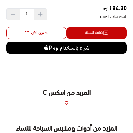
للماء: مصنوعة من كلوريد البولي فينيل (PVC) عالي الجودة
184.30
والمتين.\nموثوقة ومتينة: يمكنها تحمل حمولة تصل إلى 200
السعر شامل الضريبة
كجم.\nعملية: سهل التنظيف، بعد الاستخدام، امسح المنتج ببساطة بقطعة
قماش مبللة وجففه ثم طويه في مكانه الأصلي حالة.\nسهلة التحضير
إضافة للسلة
اشتري الآن
للاستخدام: يمكن نفخها في بضع دقائق، يمكن لشخص واحد التعامل بسهولة
مع هذه المهمة.\nالميزات:\nالشكل المريح سيسمح لك بالجلوس والاسترخاء
بشكل مريح\nبفضل الألوان الزاهية، لن تسخن المرتبة الطوافة للسباحة في
الشمس؛\nالمنتج له العديد من مجالات التطبيق، يمكنك الاسترخاء على
المرتبة الطوافة ليس فقط في الماء، ولكن أيضًا على الأرض.\nتضمن المادة
الكثيفة الموثوقية وعمر الخدمة الطويل للمنتج؛\nنظرًا لوزنها الخفيف، يمكن
اصطحاب المرتبة الطوافة معك بسهولة في أي إجازة؛\nعلى الرغم من
تكلفتها المنخفضة، فإن المرتبة الطوافة القابلة للنفخ للسباحة ذات جودة
المزيد من انتكس C
ممتازة.
المزيد من أدوات وملابس السباحة للنساء