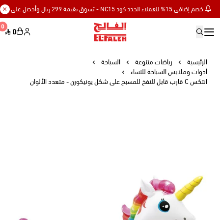
خصم إضافي 15% للعملاء الجدد كود NC15 - تسوق بقيمة 299 ريال وأحصل على توصيل مجاني
0
0
Elfaleh
الرئيسية
رياضات متنوعة
السباحة
أدوات وملابس السباحة للنساء
انتكس C قارب قابل للنفخ للمسبح على شكل يونيكورن - متعدد الألوان