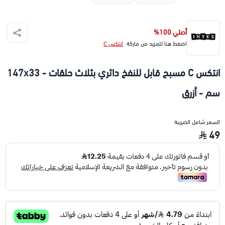
أصلي 100%
اضغط هنا للمزيد من ماركة
انتكس C
انتكس C مسبح قابل للنفخ دائري بثلاث حلقات - 147x33
سم - أزرق
السعر شامل الضريبة
49