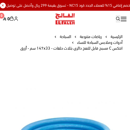
كود NC15 - تسوق بقيمة 299 ريال وأحصل على توصيل مجاني
0
0
Elfaleh
الرئيسية
رياضات متنوعة
السباحة
أدوات وملابس السباحة للنساء
انتكس C مسبح قابل للنفخ دائري بثلاث حلقات - 147x33 سم - أزرق