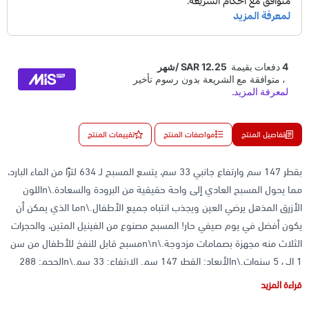
تفاصيل المنتج
مواصفات المنتج
تقييمات المنتج
بقطر 147 سم وارتفاع جانبي 33 سم، يتسع المسبح لـ 634 لترًا من الماء البارد،
مما يحول المسبح العادي إلى واحة حقيقية من البرودة والسعادة.\nاللون
الأزرق المذهل يرضي العين ويجذب انتباه جميع الأطفال.\nما الذي يمكن أن
يكون أفضل في يوم صيفي حار! المسبح مصنوع من الفينيل المتين، والحجرات
الثلاث منه مجهزة بصمامات مزدوجة.\n\nمسبح قابل للنفخ للأطفال من سن
1 إلى 5 سنوات.\nالأبعاد: القطر 147 سم. الارتفاع: 33 سم.\nالحجم: 288
لترًا (عند ملء 80%)\nسمك الجدار: 0.32 مم\nالمضخة: يتم شراؤها بشكل
قراءة المزيد
منفصل.\nالمادة: فينيل عالي الجودة؛\nالوزن في العبوة: 1.4 كجم.