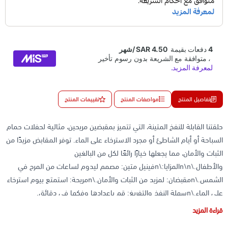
تفاصيل المنتج
مواصفات المنتج
تقييمات المنتج
حلقتنا القابلة للنفخ المتينة، التي تتميز بمقبضين مريحين، مثالية لحفلات حمام
السباحة أو أيام الشاطئ أو مجرد الاسترخاء على الماء. توفر المقابض مزيدًا من
الثبات والأمان، مما يجعلها خيارًا رائعًا لكل من البالغين
والأطفال.\n\nالمزايا:\nفينيل متين: مصمم ليدوم لساعات من المرح في
الشمس.\nمقبضان: لمزيد من الثبات والأمان.\nمريحة: استمتع بيوم استرخاء
على الماء.\nسهلة النفخ والتفريغ: قم بإعدادها وفكها في دقائق.
\nملاحظة: يرجى ملاحظة أنك ستتلقى عنصرًا عشوائيًا من منتجاتنا المتنوعة
قراءة المزيد