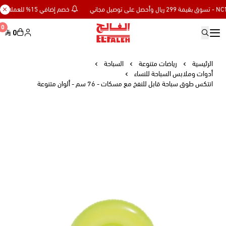
خصم إضافي 15% للعملاء الجدد كود NC15 - تسوق بقيمة 299 ريال وأحصل على توصيل مجاني
0
0
Elfaleh
الرئيسية
رياضات متنوعة
السباحة
أدوات وملابس السباحة للنساء
انتكس طوق سباحة قابل للنفخ مع مسكات - 76 سم - ألوان متنوعة