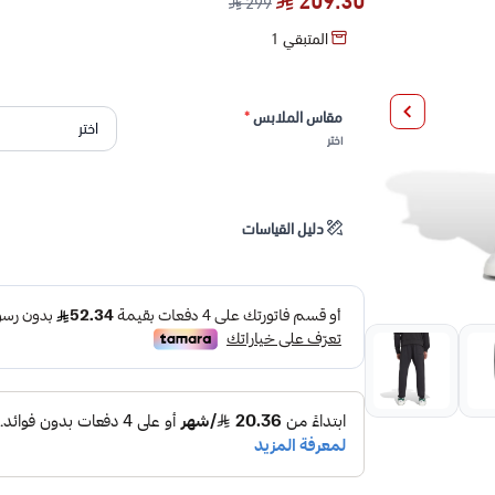
209.30
299
المتبقي
1
مقاس الملابس
*
اختر
دليل القياسات