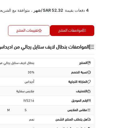
مواصفات المنتج
تقييمات المنتج
المواصفات بنطال لايف ستايل رجالي من اديداس _ 216
المنتج
بنطال لايف ستايل رجالي من ادي
نسبة الخصم
30%
الماركة التجارية
أديداس
التصنيف
ملابس سفلية
رقم الموديل
IV5216
مقاس الملابس
S
M
هل يتطلب المنتج الشحن
نعم