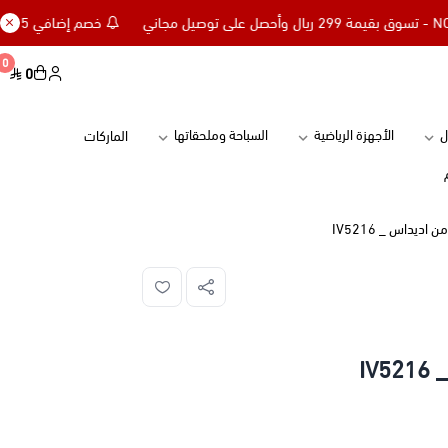
خصم إضافي 15% للعملاء الجدد كود NC15 - تسوق بقيمة 299 ريال وأحصل على توصيل مجاني
0
0
ل
الأجهزة الرياضية
السباحة وملحقاتها
الماركات
ديداس _ IV5216
IV