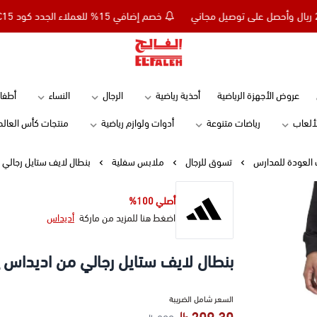
خصم إضافي 15% للعملاء الجدد كود NC15 - تسوق بقيمة 299 ريال وأحصل على توصيل مجاني
Elfaleh
عروض الأجهزة الرياضية
أحذية رياضية
الرجال
النساء
أطفا
لألعاب
رياضات متنوعة
أدوات ولوازم رياضية
منتجات كأس العالم
العودة للمدارس
تسوق للرجال
ملابس سفلية
بنطال لايف ستايل رجالي من ا
أصلي 100%
اضغط هنا للمزيد من ماركة
أديداس
بنطال لايف ستايل رجالي من اديداس _ 5216
السعر شامل الضريبة