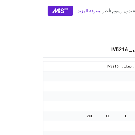
IV5
داس _ IV5216
2XL
XL
L