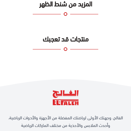
كتف قابلة للتعديل\nتتضمن حافظة أقلام بسحاب للإغلاق\nقاع مطلي متين
المزيد من شنط الظهر
\n
\nمناسبة للجنسين، تعتبر هذه الحقيبة خيارًا مثاليًا لكل من يبحث عن الأناقة
مع الأداء العملي. احصل على
حقيبة أديداس
الآن واستعد لمغامرتك القادمة
بثقة!\n\n
منتجات قد تعجبك
\n
\n
\n
\n
\n
الفالح، وجهتك الأولى لرياضتك المفضلة من الأجهزة والأدوات الرياضية،
وأحدث الملابس والأحذية من مختلف الماركات الرياضية