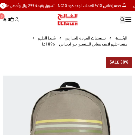
خصم إضافي 15% للعملاء الجدد كود NC15 - تسوق بقيمة 299 ريال وأحصل على توصيل مجاني
0
0
Elfaleh
الرئيسية
تخفيضات العودة للمدارس
شنط الظهر
حقيبة ظهر لايف ستايل للجنسين من اديداس _ IZ1896
SALE 30%