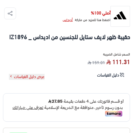
أصلي 100%
اضغط هنا للمزيد من ماركة
أديداس
حقيبة ظهر لايف ستايل للجنسين من اديداس _ IZ1896
السعر شامل الضريبة
111.31
159.01
دليل القياسات
عرض دليل القياسات