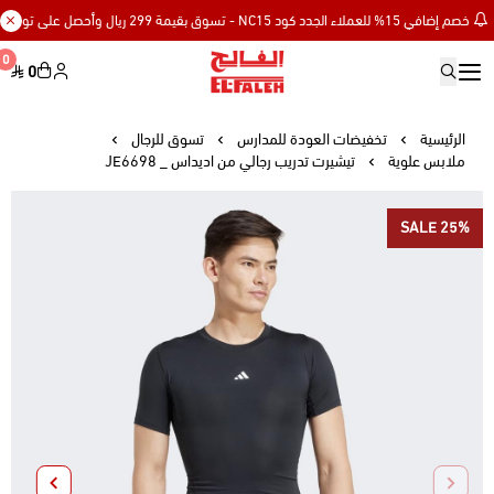
خصم إضافي 15% للعملاء الجدد كود NC15 - تسوق بقيمة 299 ريال وأحصل على توصيل مجاني
0
0
Elfaleh
الرئيسية
تخفيضات العودة للمدارس
تسوق للرجال
ملابس علوية
تيشيرت تدريب رجالي من اديداس _ JE6698
SALE 25%