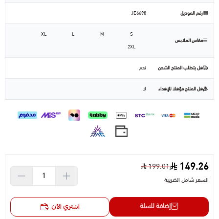
رقم الموديل
JE6698
XL
L
M
S
مقاس الملابس
2XL
هل يتطلب المنتج الشحن
نعم
هل المنتج مؤهلا للإهداء
لا
149.26
199.01
السعر شامل الضريبة
إضافة للسلة
اشتري الآن