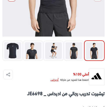
أصلي 100%
اضغط هنا للمزيد من ماركة
أديداس
تيشيرت تدريب رجالي من اديداس _ JE6698