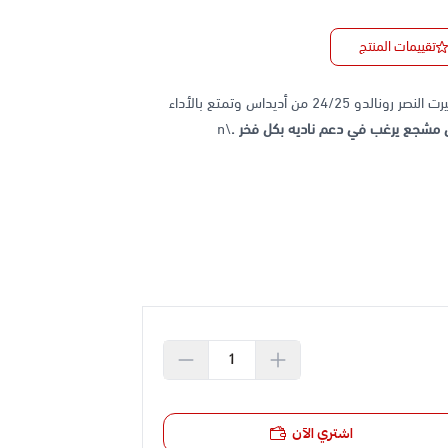
تقييمات المنتج
اشعر وكأنك كريستيانو رونالدو على أرض الملعب!\nارتدِ تيشيرت النصر رونالدو 24/25 من أديداس وتمتع بالأداء
ل مشجع يرغب في دعم ناديه بكل فخر .
\n
اشتري الآن