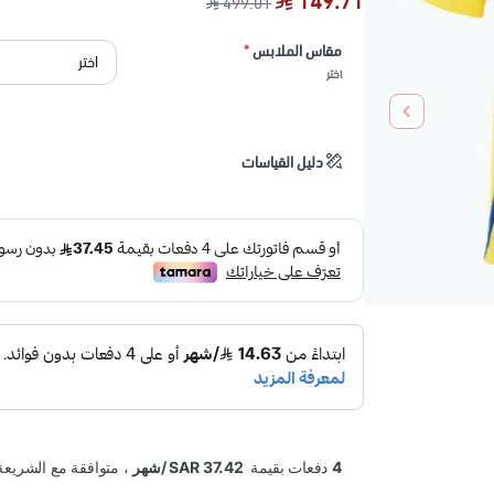
149.71
499.01
مقاس الملابس
*
اختر
دليل القياسات