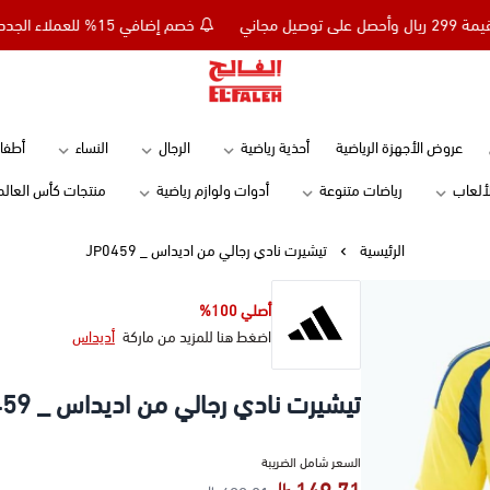
خصم إضافي 15% للعملاء الجدد كود NC15 - تسوق بقيمة 299 ريال وأحصل على توصيل مجاني
Elfaleh
عروض الأجهزة الرياضية
أحذية رياضية
الرجال
النساء
أطفا
لألعاب
رياضات متنوعة
أدوات ولوازم رياضية
منتجات كأس العالم
الرئيسية
تيشيرت نادي رجالي من اديداس _ JP0459
أصلي 100%
اضغط هنا للمزيد من ماركة
أديداس
تيشيرت نادي رجالي من اديداس _ JP0459
السعر شامل الضريبة