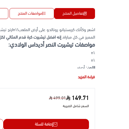
تفاصيل المنتج
مواصفات المنتج
المميز في كل مباراة،
إنه افضل تيشيرت كرة قدم المثالي لك
مواصفات تيشيرت النصر أديداس الولادي:
\n
\n
اللون:
أصفر
\n
قراءة المزيد
الماركة:
أديداس
\n
149.71
الجنس:
أولاد
499.01
\n
السعر شامل الضريبة
النسيج:
ناعم وخفيف الوزن.
\n
إضافة للسلة
أجزاء جانبية من النسيج الشبكي للتهوية.