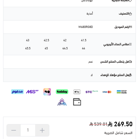
الماركة التجارية
نيوبالانس
التصنيف
أحذية
رقم الموديل
M680RG8D
43
42.5
42
41.5
مقاس الحذاء الأوروبي
45.5
45
44.5
44
هل يتطلب المنتج الشحن
نعم
هل المنتج مؤهلا للإهداء
لا
269.50
539.01
السعر شامل الضريبة