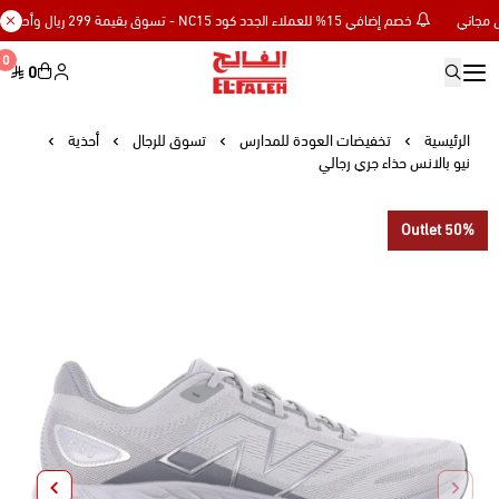
خصم إضافي 15% للعملاء الجدد كود NC15 - تسوق بقيمة 299 ريال وأحصل على توصيل مجاني
0
0
Elfaleh
الرئيسية
تخفيضات العودة للمدارس
تسوق للرجال
أحذية
نيو بالانس حذاء جري رجالي
Outlet 50%