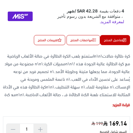
تفاصيل المنتج
مواصفات المنتج
تقييمات المنتج
كرة طائرة صالات\n\nاستمتع بلعب الكرة الطائرة في صالة الألعاب الرياضية
مع كرة الطائرة عالية الجودة هذه !\n\nمميزات الكرة:\n\n مصنوعة من مواد
عالية الجودة، مما يجعلها متينة وطويلة الأمد.\n تصميم فريد من نوعه
يُساعد على تحسين الأداء في اللعب.\n ناعمة الملمس ومريحة في
الإمساك.\n مقاومة للماء.\n سهلة التنظيف.\n\nكرة الطائرة هذه هي الأداة
المثالية للاستمتاع بلعبة الكرة الطائرة في صالة الألعاب الرياضية.\n\nمع كرة
الطائرة هذه، يمكنك:\n\n الاستمتاع بلعبة ممتعة مع العائلة والأصدقاء.\n
قراءة المزيد
الحفاظ على لياقتك البدنية.\n تحسين مهاراتك في لعبة الكرة
الطائرة.\n\nاطلب كرة الطائرة اليوم واستمتع بتجربة لعب فريدة من نوعها!
169.14
199
السعر شامل الضريبة