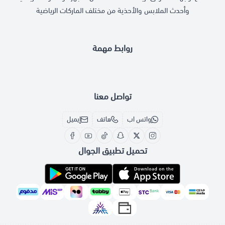
\n
وأحدث الملابس والأحذية من مختلف الماركات الرياضية
جيوب متعددة تساعدك على تنظيم أغراضك اليومية بسهولة.
تنظيم مثالي:
\n
راحة في الحمل:
أحزمة كتف قابلة للتعديل ومقبض علوي لخيارات حمل
روابط مهمة
متعددة.
\n
المقلمة القابلة للإزالة تضيف مرونة لتنظيم الأدوات الصغيرة.
تصميم عملي:
تواصل معنا
\n
إطلالة أنيقة:
التصميم الأنيق مع شعار نيو بالانس يعكس أسلوبًا عصريًا
واتس اب
هاتف
إيميل
يناسب الجميع.
\n
تحميل تطبيق الجوال
\nلأنها تجمع بين المتانة، الراحة، والتنظيم
لماذا تختار حقيبة نيو بالانس؟
\n
اطلب الآن
المثالي لتكون الرفيق الأمثل في المدرسة، العمل، أو السفر.\n\n
\n\n
عبر متجرنا واستمتع بالأناقة والعملية في حقيبة واحدة!
\n
\n
\n