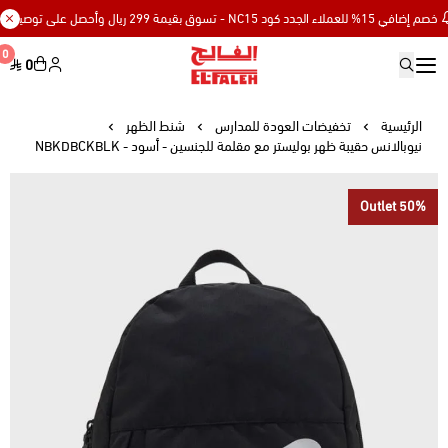
% للعملاء الجدد كود NC15 - تسوق بقيمة 299 ريال وأحصل على توصيل مجاني
0
0
Elfaleh
الرئيسية
تخفيضات العودة للمدارس
شنط الظهر
نيوبالانس حقيبة ظهر بوليستر مع مقلمة للجنسين - أسود - NBKDBCKBLK
Outlet 50%