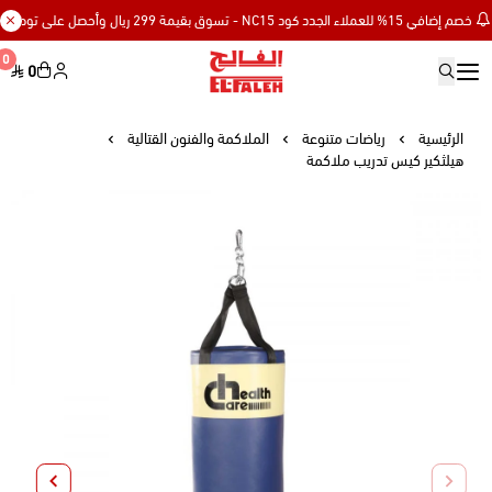
م إضافي 15% للعملاء الجدد كود NC15 - تسوق بقيمة 299 ريال وأحصل على توصيل مجاني
0
0
Elfaleh
الرئيسية
رياضات متنوعة
الملاكمة والفنون القتالية
هيلثكير كيس تدريب ملاكمة