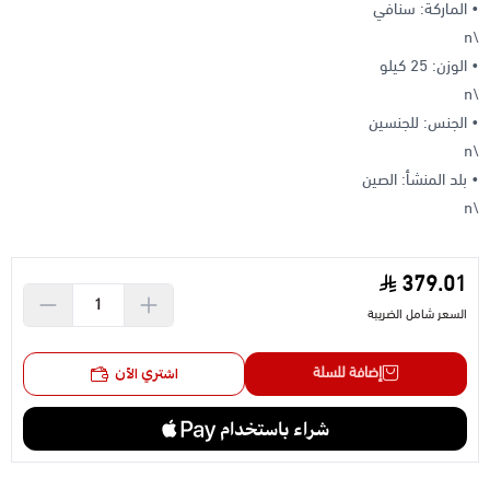
• الماركة: سنافي
\n
• الوزن: 25 كيلو
\n
• الجنس: للجنسين
\n
• بلد المنشأ: الصين
\n
379.01
السعر شامل الضريبة
إضافة للسلة
اشتري الآن