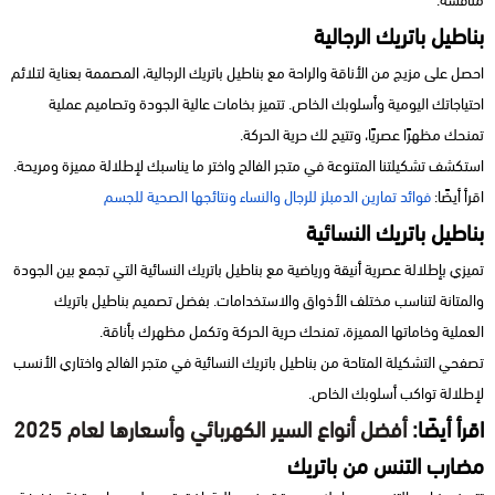
منافسة.
بناطيل باتريك الرجالية
احصل على مزيج من الأناقة والراحة مع بناطيل باتريك الرجالية، المصممة بعناية لتلائم
احتياجاتك اليومية وأسلوبك الخاص. تتميز بخامات عالية الجودة وتصاميم عملية
تمنحك مظهرًا عصريًا، وتتيح لك حرية الحركة.
استكشف تشكيلتنا المتنوعة في متجر الفالح واختر ما يناسبك لإطلالة مميزة ومريحة.
اقرأ أيضًا:
فوائد تمارين الدمبلز للرجال والنساء ونتائجها الصحية للجسم
بناطيل باتريك النسائية
تميزي بإطلالة عصرية أنيقة ورياضية مع بناطيل باتريك النسائية التي تجمع بين الجودة
والمتانة لتناسب مختلف الأذواق والاستخدامات. بفضل تصميم بناطيل باتريك
العملية وخاماتها المميزة، تمنحك حرية الحركة وتكمل مظهرك بأناقة.
تصفحي التشكيلة المتاحة من بناطيل باتريك النسائية في متجر الفالح واختاري الأنسب
لإطلالة تواكب أسلوبك الخاص.
اقرأ أيضًا:
أفضل أنواع السير الكهربائي وأسعارها لعام 2025
مضارب التنس من باتريك