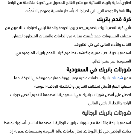
اختاري أحذية باتريك النسائية عبر متجر الفالح للحصول على تجربة متكاملة من الراحة
والأناقة والجودة التي تلبي احتياجاتك بأسعار تنافسية وعروض لا تُفوَّت.
كرة قدم باتريك
تأتي كرة القدم باتريك بتصميم يجمع بين الجودة والدقة ليلبي احتياجات اللاعبين من
مختلف المستويات. فقد صُنعت بعناية من الخامات والتقنيات المتطورة لضمان
الثبات والأداء العالي في كل الظروف.
استمتع بتجربة لعب مميزة واكتشف تصاميم كرات القدم باتريك المتوفرة في
السعودية عبر متجر الفالح.
شورتات باتريك في السعودية
تتميز
شورتات
باتريك بخامات فاخرة توفر تهوية ممتازة ومرونة في الحركة، مما
يجعلها الخيار الأمثل لمختلف التمارين والأنشطة الرياضية اليومية.
احصل على أفضل شورتات باتريك في السعودية، المصممة لتقديم أقصى درجات
الراحة والأداء الرياضي العالي.
شورتات باتريك الرجالية
استمتع بالراحة والأناقة مع شورتات باتريك الرجالية، المصممة لتناسب أسلوبك ونمط
حياتك الرياضي في كل الأوقات. تمتاز بخامات عالية الجودة وتصميمات عصرية، إذ