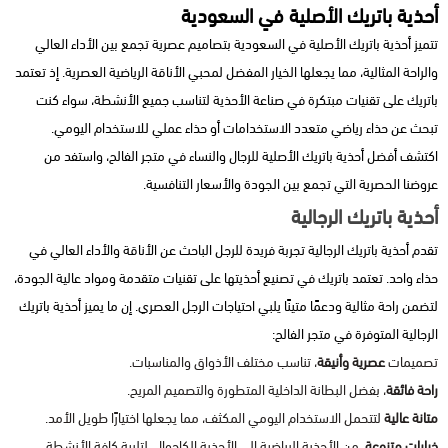
أحذية باتريك الأصلية في السعودية
تتميز أحذية باتريك الأصلية في السعودية بتصاميم عصرية تجمع بين الأداء العالي
والراحة المثالية، مما يجعلها الخيار المفضل لمحبي الأناقة الرياضية العصرية. إذ تعتمد
باتريك على تقنيات مبتكرة في صناعة الأحذية لتناسب جميع الأنشطة، سواء كنت
تبحث عن حذاء رياضي متعدد الاستخدامات أو حذاء عملي للاستخدام اليومي.
اكتشف أفضل أحذية باتريك الأصلية للرجال والنساء في متجر الفالح، واستفد من
عروضنا الحصرية التي تجمع بين الجودة والأسعار التنافسية.
أحذية باتريك الرجالية
تقدم
أحذية باتريك الرجالية
تجربة فريدة للرجل الباحث عن الأناقة والأداء العالي في
حذاء واحد. تعتمد باتريك في تصنيع أحذيتها على تقنيات متقدمة ومواد عالية الجودة،
لتضمن راحة مثالية ودعمًا متينًا يلبي احتياجات الرجل العصري. إن ما يميز أحذية باتريك
الرجالية المتوفرة في متجر الفالح:
تصميمات
عصرية وأنيقة
، تناسب مختلف الأذواق والمناسبات.
راحة فائقة
، بفضل البطانة الداخلية المتطورة والتصميم المريح.
متانة عالية
لتتحمل الاستخدام اليومي المكثف، مما يجعلها اختيارًا طويل الأمد.
خيارات متنوعة
، من الأحذية الرياضية إلى الأحذية الكاجوال، لتلبية كافة الأنشطة