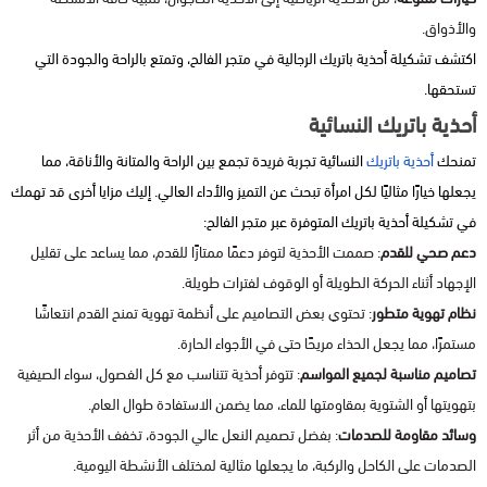
والأذواق.
اكتشف تشكيلة أحذية باتريك الرجالية في متجر الفالح، وتمتع بالراحة والجودة التي
تستحقها.
أحذية باتريك النسائية
تمنحك
أ
حذية باتريك
النسائية تجربة فريدة تجمع بين الراحة والمتانة والأناقة، مما
يجعلها خيارًا مثاليًا لكل امرأة تبحث عن التميز والأداء العالي. إليك مزايا أخرى قد تهمك
في تشكيلة أحذية باتريك المتوفرة عبر متجر الفالح:
دعم صحي للقدم
: صممت الأحذية لتوفر دعمًا ممتازًا للقدم، مما يساعد على تقليل
الإجهاد أثناء الحركة الطويلة أو الوقوف لفترات طويلة.
نظام تهوية متطور
: تحتوي بعض التصاميم على أنظمة تهوية تمنح القدم انتعاشًا
مستمرًا، مما يجعل الحذاء مريحًا حتى في الأجواء الحارة.
تصاميم مناسبة لجميع المواسم
: تتوفر أحذية تتناسب مع كل الفصول، سواء الصيفية
بتهويتها أو الشتوية بمقاومتها للماء، مما يضمن الاستفادة طوال العام.
وسائد مقاومة للصدمات
: بفضل تصميم النعل عالي الجودة، تخفف الأحذية من أثر
الصدمات على الكاحل والركبة، ما يجعلها مثالية لمختلف الأنشطة اليومية.