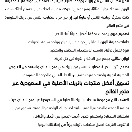
تتميز مضارب التنس من باريك بجودة تصنيع عالية، إذ تعتمد على مواد متينة وخفيفة
الوزن لتمنحك توازنًا مثاليًا، وسرعة في الحركة، مما يساعدك على تحسين أدائك سواء
كنت محترفًا لرياضة التنس أو هاويًا لها. إن من مزايا مضارب التنس من باريك المتوفرة
في متجر الفالح:
تصميم مريح،
يمنحك تحكمًا أفضل وثباتًا أثناء اللعب.
خامات خفيفة الوزن،
لتقليل الإجهاد على الذراع وزيادة سرعة الضربات.
قوة تحمل عالية،
تناسب الاستخدام المكثف والمتكرر.
توازن مثالي،
يجمع بين الدقة والقوة في كل ضربة.
تصفح الآن تشكيلة مضارب التنس من باريك في متجر الفالح، واستفد من العروض
الحصرية لتجربة رياضية مميزة تجمع بين الأداء العالي والجودة المتفوقة.
تسوق أفضل منتجات باتريك الأصلية في السعودية عبر
متجر الفالح
اكتشف الآن مجموعة منتجات باتريك الأصلية في السعودية عبر متجر الفالح، حيث
يجتمع الجودة والتصميم المميز لتلبية احتياجاتك الرياضية واليومية. تسوق من
تشكيلتنا المختارة واستمتع بتجربة أصيلة تجمع بين الأداء والأناقة.
لا تفوت الفرصة، اجعل منتجات باتريك جزءاً من إطلالتك اليوم!