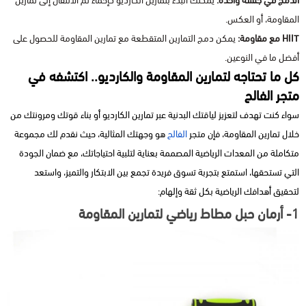
الدمج في جلسة واحدة:
يمكنك البدء بتمارين الكارديو كإحماء ثم الانتقال إلى تمارين
المقاومة، أو العكس.
HIIT مع مقاومة:
يمكن دمج التمارين المتقطعة مع تمارين المقاومة للحصول على
أفضل ما في النوعين.
كل ما تحتاجه لتمارين المقاومة والكارديو.. اكتشفه في
متجر الفالح
سواء كنت تهدف لتعزيز لياقتك البدنية عبر تمارين الكارديو أو بناء قوتك ومرونتك من
خلال تمارين المقاومة، فإن متجر
الفالح
هو وجهتك المثالية، حيث نقدم لك مجموعة
متكاملة من المعدات الرياضية المصممة بعناية لتلبية احتياجاتك، مع ضمان الجودة
التي تستحقها، استمتع بتجربة تسوق فريدة تجمع بين الابتكار والتميز، واستعد
لتحقيق أهدافك الرياضية بكل ثقة وإلهام:
1- أرمان حبل مطاط رياضي لتمارين المقاومة