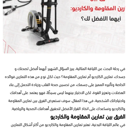
في رحلة البحث عن اللياقة المثالية، يبرز السؤال الشهير: أيهما أفضل لصحتك و
جسدك، تمارين الكارديو أم تمارين المقاومة؟ حيث لكل نوع من هذه التمارين فوائده
الخاصة وتأثيره المميز على جسمك، من تحسين صحة القلب وزيادة التحمل إلى بناء
العضلات وتعزيز القوة، لكن الاختيار بينهما ليس بسيطًا، فهو يعتمد على أهدافك
واحتياجاتك الشخصية، في هذا المقال، سوف نستعرض الفرق بين تمارين المقاومة
والكارديو ونساعدك على اتخاذ القرار الأفضل لتحقيق أهدافك الصحية والرياضية.
الفرق بين تمارين المقاومة والكارديو
في عالم اللياقة البدنية، تعتبر تمارين المقاومة والكارديو من أكثر أشكال التمارين