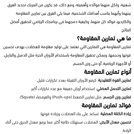
شعبية، ولكل منهما فوائده وأهميته، ومع ذلك، قد يكون من المربك تحديد الفرق
بينهما وأيهما يناسب أهدافك الشخصية، فيما يلي الفرق بين تمارين المقاومة
والكارديو، فوائد كل منهما، وكيفية دمجهما في برنامجك الرياضي لتحقيق أفضل
النتائج:
ما هي تمارين المقاومة؟
تمارين المقاومة هي التمارين التي تعتمد على توليد مقاومة للعضلات بهدف تحسين
قوتها وحجمها، ويمكن تحقيق المقاومة باستخدام الأوزان الحرة مثل الدمبل والباربل،
أو الأجهزة الرياضية، أو حتى وزن الجسم.
أنواع تمارين المقاومة
تمارين القوة التقليدية
: كرفع الأوزان الثقيلة بعدد تكرارات قليل.
تمارين التحمل العضلي
: استخدام أوزان خفيفة مع عدد تكرارات أكبر.
تمارين وزن الجسم:
مثل تمارين الضغط (Push-ups) والقرفصاء (Squats).
فوائد تمارين المقاومة
زيادة الكتلة العضلية
: تساعد على بناء العضلات وزيادة قوتها.
تحسين معدل الأيض:
العضلات تستهلك طاقة أكثر، مما يرفع معدل الحرق حتى أثناء
الراحة.