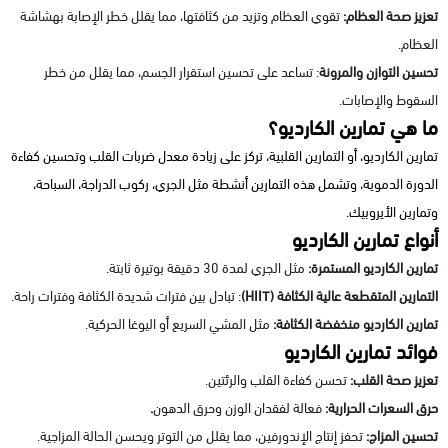
تعزيز صحة العظام:
تقوي العظام وتزيد من كثافتها، مما يقلل خطر الإصابة بهشاشة
العظام.
تحسين التوازن والمرونة
: تساعد على تحسين استقرار الجسم، مما يقلل من خطر
السقوط والإصابات.
ما هي تمارين الكارديو؟
تمارين الكارديو، أو التمارين القلبية، تركز على زيادة معدل ضربات القلب وتحسين كفاءة
الدورة الدموية، وتشمل هذه التمارين أنشطة مثل الجري، ركوب الدراجة، السباحة،
وتمارين الأيروبيك.
أنواع تمارين الكارديو
تمارين الكارديو المستمرة:
مثل الجري لمدة 30 دقيقة بوتيرة ثابتة.
التمارين المتقطعة عالية الكثافة (HIIT)
: تبادل بين فترات شديدة الكثافة وفترات راحة.
تمارين الكارديو منخفضة الكثافة:
مثل المشي السريع أو اليوغا الحركية.
فوائد تمارين الكارديو
تعزيز صحة القلب:
تحسن كفاءة القلب والرئتين.
حرق السعرات الحرارية:
فعالة لفقدان الوزن وحرق الدهون
.
تحسين المزاج:
تحفز إنتاج الإندورفين، مما يقلل من التوتر ويحسن الحالة المزاجية.