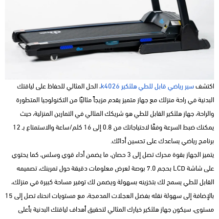
اكتشف
سير رياضي قابل للطي هلثكير k4026
، الحل المثالي للحفاظ على لياقتك
البدنية في راحة منزلك مع جهاز متميز يقدم مزيجاً مثاليًا من التكنولوجيا المتطورة
والراحة، جهاز هلثكير القابل للطي هو شريكك المثالي في التمارين المنزلية، حيث
يمكنك ضبط السرعة وفقًا لاحتياجاتك من 0.8 إلى 16 كلم/ساعة والاستمتاع بـ 12
برنامج رياضي يساعدك على تحسين أدائك.
يتميز الجهاز بقوة محرك تصل إلى 3 حصان، ما يضمن أداء قوي وسلس، كما يحتوي
على شاشة LCD بحجم 7.0 بوصة لعرض معلومات دقيقة حول تمرينك، تصميمه
القابل للطي يسمح لك بتخزينه بسهولة ويضمن لك توفير مساحة كبيرة في منزلك،
بالإضافة إلى سهولة نقله بفضل العجلات المدمجة، مع مستويات انحناء تصل إلى 15
مستوى، سيكون جهاز هلثكير خيارك المثالي لتحقيق أهداف لياقتك البدنية بأعلى