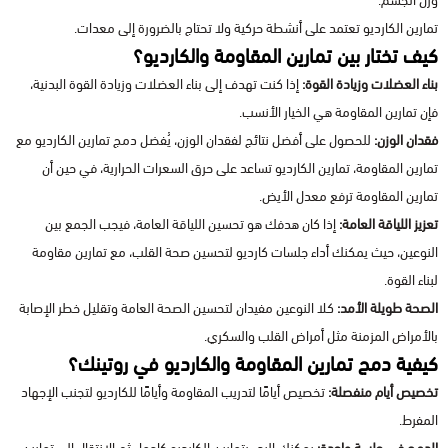
وزن الجسم.
تمارين الكارديو تعتمد على أنشطة حركية ولا تحتاج بالضرورة إلى معدات.
كيف تختار بين تمارين المقاومة والكارديو؟
بناء العضلات وزيادة القوة:
إذا كنت تهدف إلى بناء العضلات وزيادة القوة البدنية،
فإن تمارين المقاومة هي الخيار الأنسب.
فقدان الوزن:
للحصول على أفضل نتائج لفقدان الوزن، يُفضل دمج تمارين الكارديو مع
تمارين المقاومة، تمارين الكارديو تساعد على حرق السعرات الحرارية، في حين أن
تمارين المقاومة ترفع معدل الأيض.
تعزيز اللياقة العامة:
إذا كان هدفك هو تحسين اللياقة العامة، فيجب الجمع بين
النوعين، حيث يمكنك أداء جلسات كارديو لتحسين صحة القلب، مع تمارين مقاومة
لبناء القوة.
الصحة طويلة الأمد:
كلا النوعين مفيدان لتحسين الصحة العامة وتقليل خطر الإصابة
بالأمراض المزمنة مثل أمراض القلب والسكري.
كيفية دمج تمارين المقاومة والكارديو في روتينك؟
تخصيص أيام منفصلة:
تخصيص أيامًا لتدريب المقاومة وأيامًا للكارديو لتجنب الإجهاد
المفرط.