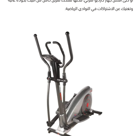
أو حتى أفضل جهاز كارديو منزلي، فكلها تمنحك تمرين كامل من البيت بجودة عالية
وتغنيك عن الاشتراكات في النوادي الرياضية.