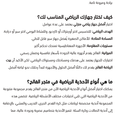
براحة ومرونة تامة.
كيف تختار جهازك الرياضي المناسب لك؟
اختيار
أفضل جهاز رياضي منزلي
يعتمد على عدة عوامل:
الهدف الرياضي:
للتخسيس اختر أوربتراك أو كارديو، وللنشاط اليومي اختر سير أو دراجة.
المساحة المتاحة:
للأماكن الصغيرة يُفضل جهاز سير قابل للطي.
مستويات المقاومة:
الأجهزة المغناطيسية تمنحك تحكم أكبر.
الميزانية:
الفالح يقدم أجهزة عالية الجودة بأسعار تنافسية وضمان رسمي.
اختيارك للجهاز يعتمد على هدفك ومساحتك ومستواك الرياضي، لكن الأكيد أن
بيت
الرياضة الفالح
يقدم لك دائمًا أفضل الحلول والأجهزة لتبدأ رحلتك نحو لياقة أفضل.
ما هي أنواع الأحذية الرياضية في متجر الفالح؟
يمكنك اختيار أفضل أنواع الأحذية الرياضية الآن من متجر الفالح يقدم مجموعة متنوعة
من الأحذية الرياضية التي تلبي احتياجات مختلف الأنشطة الرياضية. تتضمن هذه
المجموعة أحذية مخصصة لرياضات مثل كرة القدم، الجري، التدريب والمشي، بالإضافة
إلى أحذية الصالات وكرة السلة. تتميز الأحذية بتصاميم عصرية وجودة عالية، مما