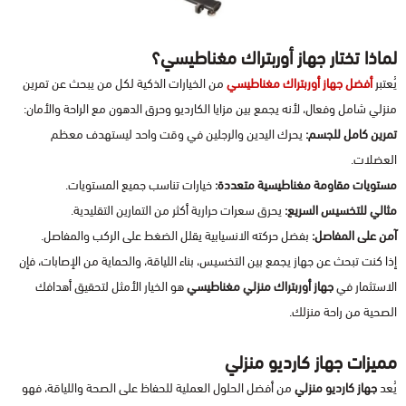
لماذا تختار جهاز أوربتراك مغناطيسي؟
يُعتبر
أفضل جهاز أوربتراك مغناطيسي
من الخيارات الذكية لكل من يبحث عن تمرين
منزلي شامل وفعال، لأنه يجمع بين مزايا الكارديو وحرق الدهون مع الراحة والأمان:
تمرين كامل للجسم:
يحرك اليدين والرجلين في وقت واحد ليستهدف معظم
العضلات.
مستويات مقاومة مغناطيسية متعددة:
خيارات تناسب جميع المستويات.
مثالي للتخسيس السريع:
يحرق سعرات حرارية أكثر من التمارين التقليدية.
آمن على المفاصل:
بفضل حركته الانسيابية يقلل الضغط على الركب والمفاصل.
إذا كنت تبحث عن جهاز يجمع بين التخسيس، بناء اللياقة، والحماية من الإصابات، فإن
الاستثمار في
جهاز أوربتراك منزلي مغناطيسي
هو الخيار الأمثل لتحقيق أهدافك
الصحية من راحة منزلك.
مميزات جهاز كارديو منزلي
يُعد
جهاز كارديو منزلي
من أفضل الحلول العملية للحفاظ على الصحة واللياقة، فهو