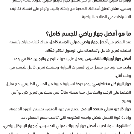
أوربتراك منزلي للتخسيس
، أو حتى
أفضل جهاز كارديو منزلي
بجودة عالية وضمان
رسمي، عشان تحقق أهدافك الصحية من راحتك بالبيت وتوفر على نفسك تكاليف
الاشتراكات في الصالات الرياضية.
ما هو أفضل جهاز رياضي للجسم كامل؟
عند التفكير في
أفضل جهاز رياضي منزلي للجسم كامل
، هناك ثلاثة خيارات رئيسية
تمنحك تمرين شامل وتساعدك على الوصول لنتائج فعّالة:
أفضل جهاز أوربتراك للتخسيس:
يعمل على تحريك اليدين والرجلين معًا في وقت
واحد، مما يزيد من معدل حرق السعرات الحرارية ويمنحك تمرين كامل للجسم في
وقت أقل.
جهاز اليبتيكال مغناطيسي:
يوفر حركة انسيابية قريبة من المشي الطبيعي، مع تقليل
الضغط على الركب والمفاصل، مما يجعله مثاليًا لمن يبحث عن تمرين كارديو آمن
ومريح.
جهاز كارديو منزلي متعدد البرامج:
يجمع بين حرق الدهون، تحسين الدورة الدموية،
وزيادة قوة التحمل بفضل برامجه المتنوعة التي تناسب جميع المستويات.
✅
النتيجة:
سواء اخترت أفضل جهاز أوربتراك منزلي للتخسيس، أو جهاز اليبتيكال رياضي،