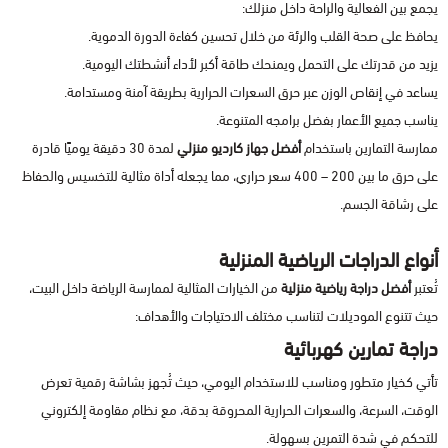
يجمع بين الفعالية والراحة داخل منزلك:
يحافظ على صحة القلب والرئة من خلال تحسين كفاءة الدورة الدموية.
يزيد من قدرتك على التحمل ويمنحك طاقة أكبر لأداء أنشطتك اليومية.
يساعد في إنقاص الوزن عبر حرق السعرات الحرارية بطريقة آمنة ومستدامة.
يناسب جميع الأعمار بفضل برامجه المتنوعة.
ممارسة التمارين باستخدام
أفضل جهاز كارديو منزلي
لمدة 30 دقيقة يوميًا قادرة
على حرق ما بين 200 – 400 سعر حراري، مما يجعله أداة مثالية للتخسيس والحفاظ
على رشاقة الجسم.
أنواع الدراجات الرياضية المنزلية
تُعتبر
أفضل دراجة رياضية منزلية
من الخيارات المثالية لممارسة الرياضة داخل البيت،
حيث تتنوع الموديلات لتناسب مختلف الاحتياجات والأهداف:
دراجة تمارين كهربائية
تأتي كخيار متطور ومناسب للاستخدام اليومي، حيث تُجهز بشاشة رقمية تعرض
الوقت، السرعة، والسعرات الحرارية المحروقة بدقة، مع نظام مقاومة إلكتروني
للتحكم في شدة التمرين بسهولة.