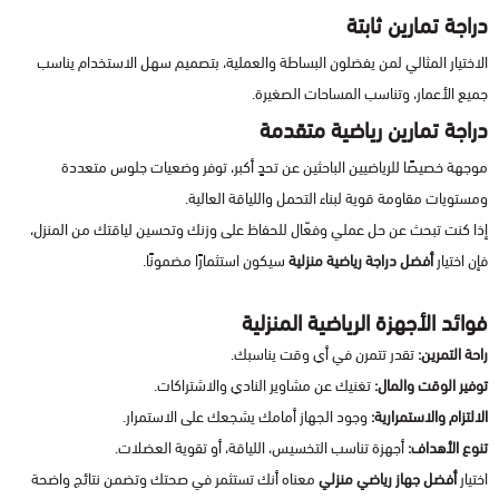
دراجة تمارين ثابتة
الاختيار المثالي لمن يفضلون البساطة والعملية، بتصميم سهل الاستخدام يناسب
جميع الأعمار، وتناسب المساحات الصغيرة.
دراجة تمارين رياضية متقدمة
موجهة خصيصًا للرياضيين الباحثين عن تحدٍ أكبر، توفر وضعيات جلوس متعددة
ومستويات مقاومة قوية لبناء التحمل واللياقة العالية.
إذا كنت تبحث عن حل عملي وفعّال للحفاظ على وزنك وتحسين لياقتك من المنزل،
فإن اختيار
أفضل دراجة رياضية منزلية
سيكون استثمارًا مضمونًا.
فوائد الأجهزة الرياضية المنزلية
راحة التمرين:
تقدر تتمرن في أي وقت يناسبك.
توفير الوقت والمال:
تغنيك عن مشاوير النادي والاشتراكات.
الالتزام والاستمرارية:
وجود الجهاز أمامك يشجعك على الاستمرار.
تنوع الأهداف:
أجهزة تناسب التخسيس، اللياقة، أو تقوية العضلات.
اختيار
أفضل جهاز رياضي منزلي
معناه أنك تستثمر في صحتك وتضمن نتائج واضحة