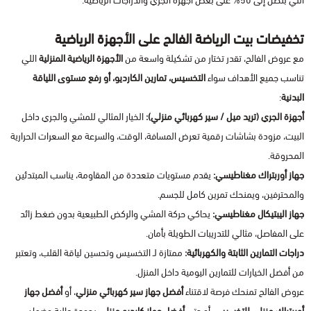
اللي بتصل إلى 50% على بعض أجهزة الجري والدراجات الرياضية.
تخفيضات بيت الرياضة الفالح على الأجهزة الرياضية
مع عروض الفالح، تقدر تختار من تشكيلة واسعة من
الأجهزة الرياضية المنزلية
اللي
تناسب جميع الأهداف سواء
التخسيس، تمارين الكارديو، أو رفع مستوى اللياقة
البدنية
:
أجهزة الجري (تريد ميل / سير كهربائي منزلي):
الخيار المثالي للمشي والجري داخل
البيت، مزودة بشاشات رقمية تعرض المسافة، الوقت، والسرعة مع السعرات الحرارية
المحروقة.
جهاز أوربتراك مغناطيسي:
يقدم مستويات متعددة من المقاومة، يناسب المبتدئين
والمحترفين، ويمنحك تمرين كامل للجسم.
جهاز اليبتيكال مغناطيسي:
يحاكي حركة المشي والركض الطبيعية بدون ضغط زائد
على المفاصل، مثالي للتدريبات الطويلة بأمان.
دراجات التمارين الثابتة والكهربائية:
ممتازة لـ التخسيس وتحسين لياقة القلب، وتعتبر
من أفضل الخيارات للتمارين اليومية داخل المنزل.
عروض الفالح تمنحك فرصة لاقتناء
أفضل جهاز سير كهربائي منزلي
، أو
أفضل جهاز