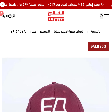
خصم إضافي 15% للعملاء الجدد كود NC15 - تسوق بقيمة 299 ريال وأحصل على توصيل مجاني
0
0
Elfaleh
الرئيسية
باتريك قبعة لايف ستايل - للجنسين - خمري - YF-5408A
SALE 30%