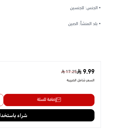
• الجنس: للجنسين
• بلد المنشأ: الصين
9.99
17.25
السعر شامل الضريبة
إضافة للسلة