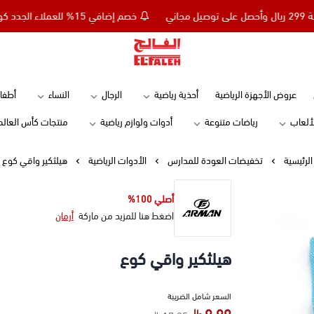
خصم إضافي 15% للعملاء الجدد كود NC15 - تسوق بقيمة 299 ريال وأحصل على توصيل مجاني
Elfaleh
عروض الأجهزة الرياضية
أحذية رياضية
الرجال
النساء
أطفا
لألعاب
رياضات متنوعة
أدوات ولوازم رياضية
منتجات كأس العالم
الرئيسية
تخفيضات العودة للمدارس
الأدوات الرياضية
هيلثكير واقي كوع
أصلي 100%
اضغط هنا للمزيد من ماركة
أرمان
هيلثكير واقي كوع
السعر شامل الضريبة