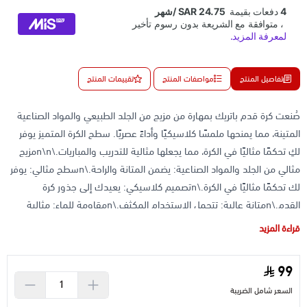
تفاصيل المنتج
مواصفات المنتج
تقييمات المنتج
صُنعت كرة قدم باتريك بمهارة من مزيج من الجلد الطبيعي والمواد الصناعية
المتينة، مما يمنحها ملمسًا كلاسيكيًا وأداءً عصريًا. سطح الكرة المتميز يوفر
لكِ تحكمًا مثاليًا في الكرة، مما يجعلها مثالية للتدريب والمباريات.\n\nمزيج
مثالي من الجلد والمواد الصناعية: يضمن المتانة والراحة.\nسطح مثالي: يوفر
لك تحكمًا مثاليًا في الكرة.\nتصميم كلاسيكي: يعيدك إلى جذور كرة
القدم.\nمتانة عالية: تتحمل الاستخدام المكثف.\nمقاومة للماء: مثالية
للعب في جميع الظروف الجوية.\nشكل ثابت: يحافظ على شكلها الكروي
قراءة المزيد
المثالي
99
السعر شامل الضريبة