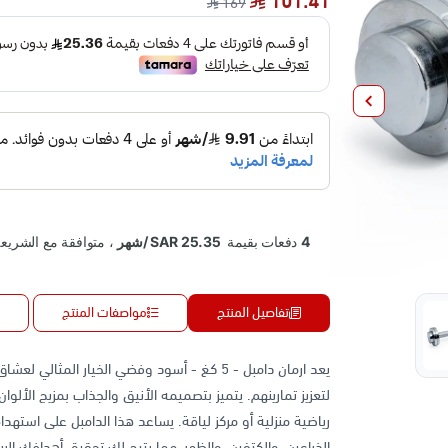
101.41
169
تفاصيل المنتج
مواصفات المنتج
يعد ارمان دامبل - 5 كغ - أسود وفضي الخيار المث
لتعزيز تمارينهم. يتميز بتصميمه الأنيق والجذاب بمزيج الألو
رياضية منزلية أو مركز لياقة. يساعد هذا الدامبل على است