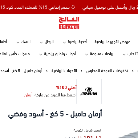
خصم إضافي 15% للعملاء الجدد كود NC15 - تسوق بقيمة 299 ريال وأحصل على توصيل مجاني
Elfaleh
عروض الأجهزة الرياضية
أحذية رياضية
الرجال
النساء
أطفا
لألعاب
رياضات متنوعة
أدوات ولوازم رياضية
منتجات كأس العالم
تخفيضات العودة للمدارس
الأدوات الرياضية
أرمان دامبل - 5 كغ - أسود وفضي
أصلي 100%
اضغط هنا للمزيد من ماركة
أرمان
أرمان دامبل - 5 كغ - أسود وفضي
السعر شامل الضريبة