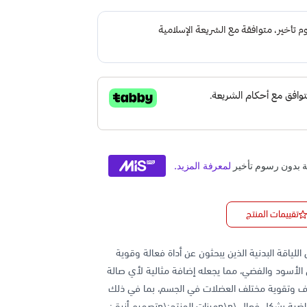
تقييمات المنتج
الي لعشاق اللياقة البدنية الذين يبحثون عن أداة فعالة وقوية
ان الأسود والفضي، مما يجعله إضافة مثالية لأي صالة
هداف وتقوية مختلف العضلات في الجسم، بما في ذلك
الذراعين، والكتفين، والظهر، مما يتيح لك تحقيق أهدافك الرياضية بشكل فعال.\n\nميزات المنتج:\nتصميم أنيق: