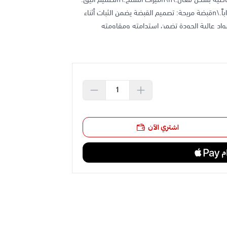
يجمع بين الألوان الأسود والفضي ليضفي مظهراً عصرياً وجذاباً.\nقبضة مريحة: تصميم القبضة يضمن الثبات أثناء
مادة متينة: مصنوع من مواد عالية الجودة تضمن استدامته ومقاومته
: الوزن 5 كغ مناسب لمجموعة متنوعة من التمارين، سواء كنت مبتدئاً أو
ين القوة، رفع الأثقال، وتقوية عضلات الجسم بالكامل، مما
اشتري الآن