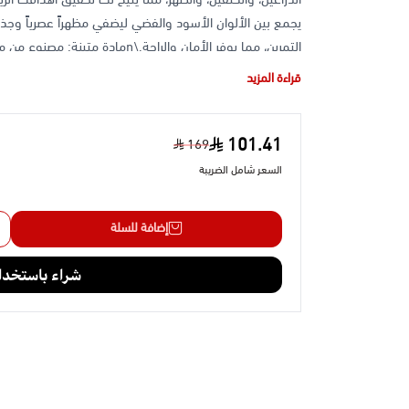
التمرين، مما يوفر الأمان والراحة.\n
للاستخدام المكثف.\nوزن مثالي
قراءة المزيد
محترفاً.\nمتعدد الاستخدامات: يمكن استخدامه في تمار
يجعله أداة لا غنى عنها في روتينك الرياضي.
101.41
169
السعر شامل الضريبة
إضافة للسلة