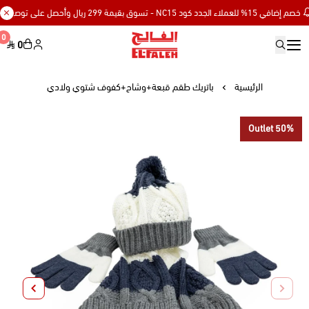
 15% للعملاء الجدد كود NC15 - تسوق بقيمة 299 ريال وأحصل على توصيل مجاني
0
0
Elfaleh
الرئيسية
باتريك طقم قبعة+وشاح+كفوف شتوي ولادي
Outlet 50%