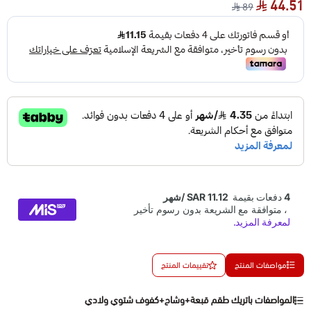
44.51
89
مواصفات المنتج
تقييمات المنتج
المواصفات باتريك طقم قبعة+وشاح+كفوف شتوي ولادي