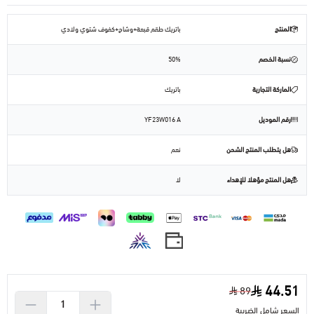
المنتج
باتريك طقم قبعة+وشاح+كفوف شتوي ولادي
نسبة الخصم
50%
الماركة التجارية
باتريك
رقم الموديل
YF23W016 A
هل يتطلب المنتج الشحن
نعم
هل المنتج مؤهلا للإهداء
لا
44.51
89
السعر شامل الضريبة