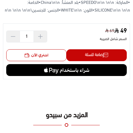
•الماركة: SPEEDO\n\n \n\n•بلد المنشأ: China\n\n•الخامة:
SILICONE\n\n \n\n•اللون: WHITE\n\n•الجنس: للجنسين\n\n \n\n \n\n
49
69
السعر شامل الضريبة
إضافة للسلة
اشتري الآن
المزيد من سبيدو