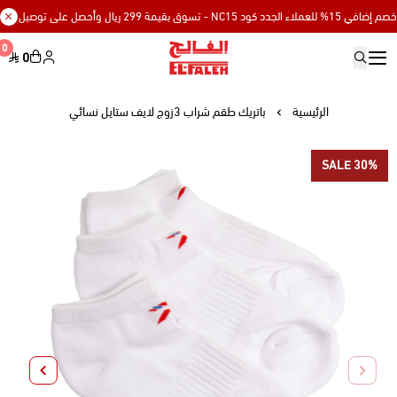
كود NC15 - تسوق بقيمة 299 ريال وأحصل على توصيل مجاني
0
0
Elfaleh
الرئيسية
باتريك طقم شراب 3زوج لايف ستايل نسائي
SALE 30%