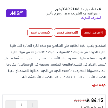
تفاصيل المنتج
مواصفات المنتج
تقييمات المنتج
استمتع بلعب الكرة الطائرة على الشاطئ مع هذه الكرة الطائرة الشاطئية
عالية الجودة من متجرنا!\n\nمميزات الكرة:\n\nمصنوعة من مواد عالية
الجودة، مما يجعلها متينة وطويلة الأمد.\nتصميم فريد من نوعه يُساعد على
تحسين الأداء في اللعب.\nناعمة الملمس ومريحة في الإمساك.\nمقاومة
للماء.\nسهلة التنظيف.\n\nهذه الكرة هي الكرة المثالية للاستمتاع بلعبة
الكرة الطائرة على الشاطئ.\n\nمع هذه الكرة الطائرة الشاطئية ،
يمكنكِ:\n\nالاستمتاع بلعبة ممتعة مع العائلة والأصدقاء.\nالحفاظ على
قراءة المزيد
لياقتك البدنية.\nقضاء وقت ممتع على الشاطئ.\n\nاطلب الكرة الطائرة
اليوم واستمتع بتجربة لعب فريدة من نوعها!
84.15
98.99
السعر شامل الضريبة