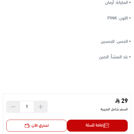
• الماركة: أرمان
• اللون: PINK
• الجنس: للجنسين
• بلد المنشأ: الصين
29
السعر شامل الضريبة
إضافة للسلة
اشتري الآن