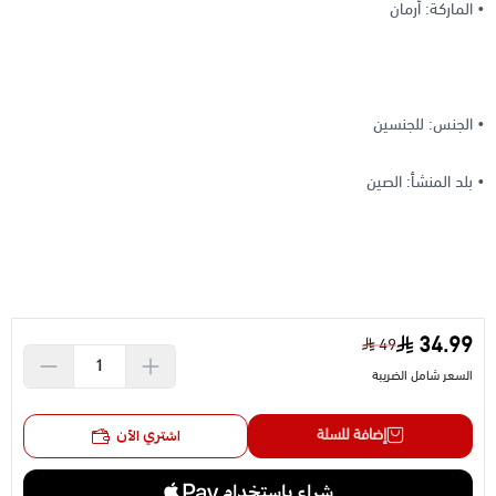
• الماركة: أرمان
• الجنس: للجنسين
• بلد المنشأ: الصين
34.99
49
السعر شامل الضريبة
إضافة للسلة
اشتري الآن