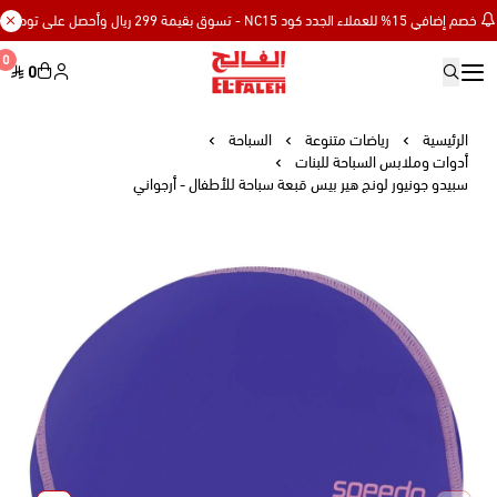
م إضافي 15% للعملاء الجدد كود NC15 - تسوق بقيمة 299 ريال وأحصل على توصيل مجاني
0
0
Elfaleh
الرئيسية
رياضات متنوعة
السباحة
أدوات وملابس السباحة للبنات
سبيدو جونيور لونج هير بيس قبعة سباحة للأطفال - أرجواني