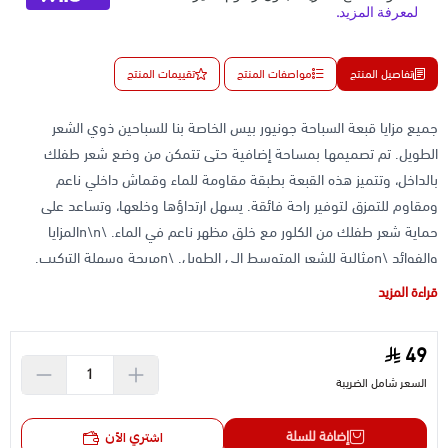
تفاصيل المنتج
مواصفات المنتج
تقييمات المنتج
جميع مزايا قبعة السباحة جونيور بيس الخاصة بنا للسباحين ذوي الشعر
الطويل. تم تصميمها بمساحة إضافية حتى تتمكن من وضع شعر طفلك
بالداخل، وتتميز هذه القبعة بطبقة مقاومة للماء وقماش داخلي ناعم
ومقاوم للتمزق لتوفير راحة فائقة. يسهل ارتداؤها وخلعها، وتساعد على
حماية شعر طفلك من الكلور مع خلق مظهر ناعم في الماء. \n\nالمزايا
والفوائد \nمثالية للشعر المتوسط ​​إلى الطويل. \nمريحة وسهلة التركيب.
\nطبقة مقاومة للماء لتقليل انتقال الماء للمساعدة في حماية الشعر من
قراءة المزيد
الكلور. \nمصنوعة من مادة مقاومة للتمزق ناعمة وخفيفة الوزن ومتينة.
49
السعر شامل الضريبة
إضافة للسلة
اشتري الآن