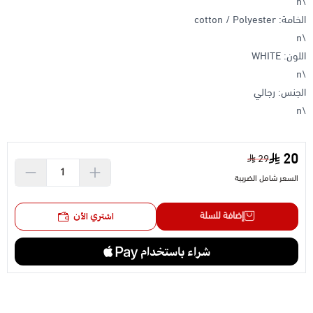
\n
الخامة: cotton / Polyester
\n
اللون: WHITE
\n
الجنس: رجالي
\n
20
29
السعر شامل الضريبة
إضافة للسلة
اشتري الآن