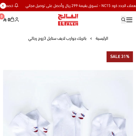
خصم إضافي 15% للعملاء الجدد كود NC15 - تسوق بقيمة 299 ريال وأحصل على توصيل مجاني
0
0
Elfaleh
الرئيسية
باتريك جوارب لايف ستايل 3زوج رجالي
SALE 31%