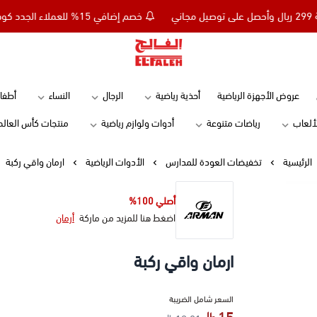
خصم إضافي 15% للعملاء الجدد كود NC15 - تسوق بقيمة 299 ريال وأحصل على توصيل مجاني
Elfaleh
عروض الأجهزة الرياضية
أحذية رياضية
الرجال
النساء
أطفا
لألعاب
رياضات متنوعة
أدوات ولوازم رياضية
منتجات كأس العالم
الرئيسية
تخفيضات العودة للمدارس
الأدوات الرياضية
ارمان واقي ركبة
أصلي 100%
اضغط هنا للمزيد من ماركة
أرمان
ارمان واقي ركبة
السعر شامل الضريبة