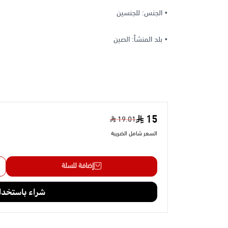
• الجنس: للجنسين
• بلد المنشأ: الصين
15
19.01
السعر شامل الضريبة
إضافة للسلة