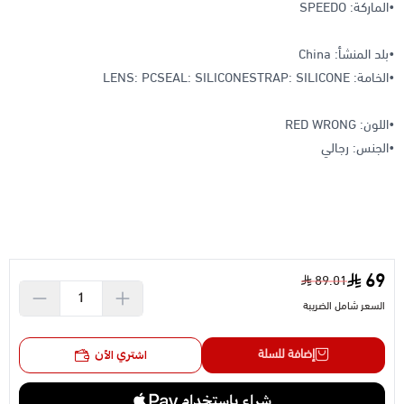
•الماركة: SPEEDO
•بلد المنشأ: China
•الخامة: LENS: PCSEAL: SILICONESTRAP: SILICONE
•اللون: RED WRONG
•الجنس: رجالي
69
89.01
السعر شامل الضريبة
إضافة للسلة
اشتري الآن