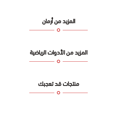
\n
المقابض: مخرّمة ومريحة
\n
المزيد من أرمان
مناسب لتمارين الذراعين، الظهر، البطن، والأساس العضلي
\n
رقم الموديل: DB0971-5KG
\n
المزيد من الأدوات الرياضية
\n
مميزات دمبل ارمان بوزن 5 كيلو بمقابض مريحة من الفالح:
\n
\n
متانة عالية
: مصنوعة من النوى الصلب المصبوب، تضمن دمبل أرمان بوزن 5
منتجات قد تعجبك
كيلو استدامة طويلة الأمد ومقاومة عالية للبلى.
\n
رؤوس سداسية للاستقرار
: شكلها السداسي يمنع الدوران غير المرغوب فيه
ويسهل التخزين في أي مكان، مما يجعلها مثالية للصالات الرياضية المنزلية.
\n