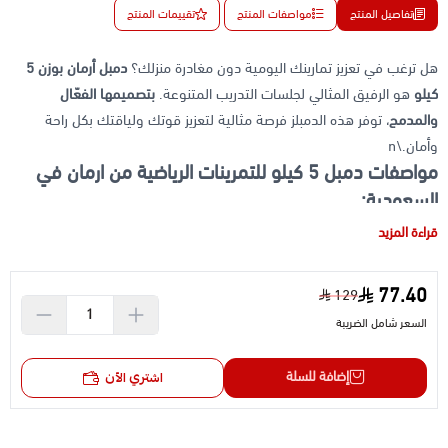
تفاصيل المنتج
مواصفات المنتج
تقييمات المنتج
هل ترغب في تعزيز تمارينك اليومية دون مغادرة منزلك؟
دمبل أرمان بوزن 5
كيلو
هو الرفيق المثالي لجلسات التدريب المتنوعة.
بتصميمها الفعّال
والمدمج
، توفر هذه الدمبلز فرصة مثالية لتعزيز قوتك ولياقتك بكل راحة
وأمان.\n
مواصفات دمبل 5 كيلو للتمرينات الرياضية من ارمان في
السعودية:
\n
قراءة المزيد
\n
الماركة:
أرمان
77.40
129
\n
السعر شامل الضريبة
الوزن:
5 كيلوغرام
\n
إضافة للسلة
اشتري الآن
المادة: نوى صلب مصبوب
\n
الشكل: سداسي لمنع الدوران