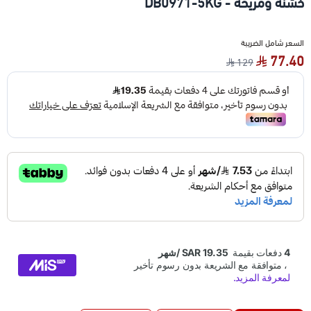
خشنة ومريحة - DB0971-5KG
السعر شامل الضريبة
77.40
129