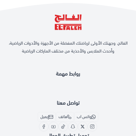
مقابض مخرمة لقبضة مريحة
: المقابض المخرّمة توفر قبضة آمنة ومريحة، مما
يحسن من فعالية التمارين ويقلل من خطر الانزلاق.
\n
تقليل الضوضاء
: تصميمها المسطح والسداسي يخفض من الضوضاء عند
استخدامها، موفرًا بيئة تمرين هادئة ومركزة.
\n
الفالح، وجهتك الأولى لرياضتك المفضلة من الأجهزة والأدوات الرياضية،
\n
لا تدع الفرصة تفوتك لتحسين لياقتك بكفاءة وراحة من منزلك. استثمر في
وأحدث الملابس والأحذية من مختلف الماركات الرياضية
دمبل 5 كيلو المميزة من ارمان اليوم وابدأ بتعزيز قدرتك البدنية وبناء عضلات
قوية. تسوقها الآن من متجر الفالح بسعر تنافسي مع خصم مغري!
روابط مهمة
تواصل معنا
واتس اب
هاتف
إيميل
تحميل تطبيق الجوال