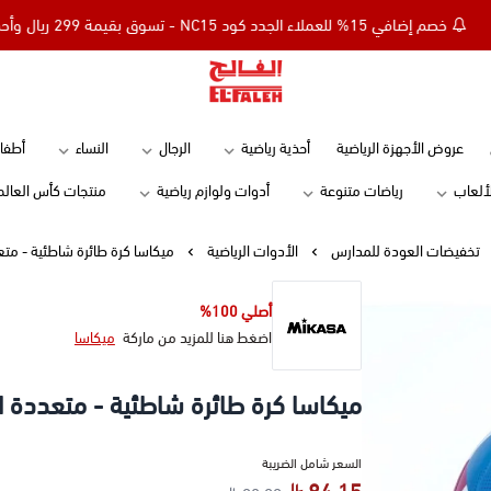
خصم إضافي 15% للعملاء الجدد كود NC15 - تسوق بقيمة 299 ريال وأحصل على توصيل مجاني
Elfaleh
عروض الأجهزة الرياضية
أحذية رياضية
الرجال
النساء
أطفا
لألعاب
رياضات متنوعة
أدوات ولوازم رياضية
منتجات كأس العالم
تخفيضات العودة للمدارس
الأدوات الرياضية
ميكاسا كرة طائرة شاطئية - متع
أصلي 100%
اضغط هنا للمزيد من ماركة
ميكاسا
ميكاسا كرة طائرة شاطئية - متعددة ال
السعر شامل الضريبة