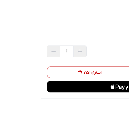
اشتري الآن
كاسا الاحترافية:
تساعد على
تحسين دقة التمريرات والتحكم
في اللعب،