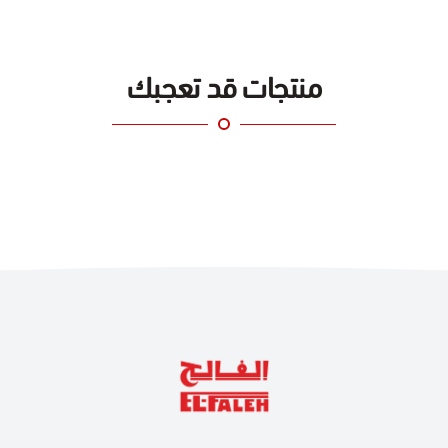
منتجات قد تعجبك