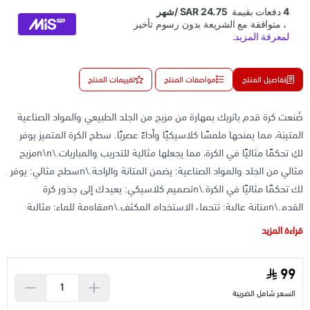
تفاصيل المنتج
مواصفات المنتج
تقييمات المنتج
صُنعت كرة قدم باتريك بمهارة من مزيج من الجلد الطبيعي والمواد الصناعية
المتينة، مما يمنحها ملمسًا كلاسيكيًا وأداءً عصريًا. سطح الكرة المتميز يوفر
لكِ تحكمًا مثاليًا في الكرة، مما يجعلها مثالية للتدريب والمباريات.\n\nمزيج
مثالي من الجلد والمواد الصناعية: يضمن المتانة والراحة.\nسطح مثالي: يوفر
لك تحكمًا مثاليًا في الكرة.\nتصميم كلاسيكي: يعيدك إلى جذور كرة
القدم.\nمتانة عالية: تتحمل الاستخدام المكثف.\nمقاومة للماء: مثالية
للعب في جميع الظروف الجوية.\nشكل ثابت: يحافظ على شكلها الكروي
قراءة المزيد
المثالي
99
السعر شامل الضريبة