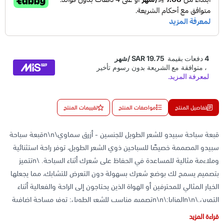
تفاصيل المنتج
مواصفات المنتج
تقييمات المنتج
قبعة سباحة سبيدو للشعر الطويل للجنسين - أزرق سماوي\n\nقبعة سباحة
سبيدو المصممة خصيصًا للسباحين ذوي الشعر الطويل، توفر راحة استثنائية
وملاءمة مثالية للمساعدة في الحفاظ على شعرك أثناء السباحة. \nتتميز
بتصميم يسمح لك بوضع شعرك بسهولة دون التعرض للتشابك، مما يجعلها
الخيار المثالي للمحترفين أو الهواة الذين يحتاجون إلى الراحة والفعالية أثناء
التمرين.\n\nالمزايا:\n\nتصميم مناسب للشعر الطويل: توفر مساحة إضافية
لاستيعاب الشعر الطويل والمتوسط، مما يجعلها مثالية للسباحين الذين لديهم
قراءة المزيد